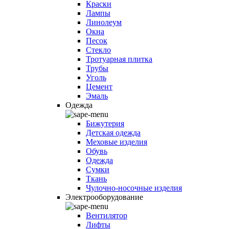
Краски
Лампы
Линолеум
Окна
Песок
Стекло
Тротуарная плитка
Трубы
Уголь
Цемент
Эмаль
Одежда
Бижутерия
Детская одежда
Меховые изделия
Обувь
Одежда
Сумки
Ткань
Чулочно-носочные изделия
Электрооборудование
Вентилятор
Лифты