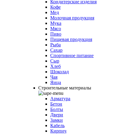
Кондитерские изделия
Кофе
Мед
Молочная продукция
Мука
Мясо
Пиво
Пищевая продукция
Рыба
Сахар
Спортивное питание
Сыр
Хлеб
Шоколад
Чая
Яица
Строительные материалы
Арматура
Бетон
Болты
Двери
Замки
Кабель
Кирпич