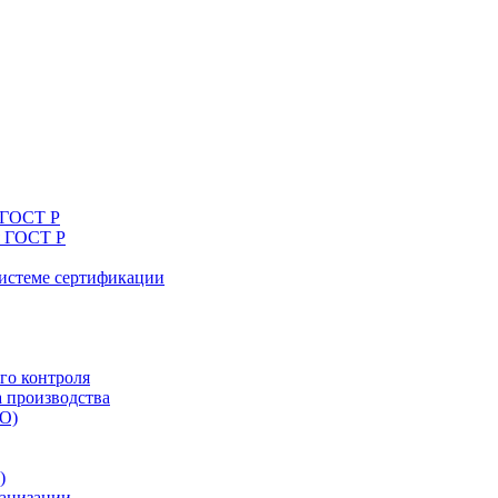
 ГОСТ Р
я ГОСТ Р
системе сертификации
го контроля
а производства
ТО)
)
ганизации