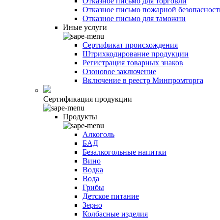
Отказное письмо для торговли
Отказное письмо пожарной безопасност
Отказное письмо для таможни
Иные услуги
Сертификат происхождения
Штрихкодирование продукции
Регистрация товарных знаков
Озоновое заключение
Включение в реестр Минпромторга
Сертификация продукции
Продукты
Алкоголь
БАД
Безалкогольные напитки
Вино
Водка
Вода
Грибы
Детское питание
Зерно
Колбасные изделия