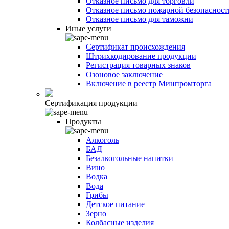
Отказное письмо для торговли
Отказное письмо пожарной безопасност
Отказное письмо для таможни
Иные услуги
Сертификат происхождения
Штрихкодирование продукции
Регистрация товарных знаков
Озоновое заключение
Включение в реестр Минпромторга
Сертификация продукции
Продукты
Алкоголь
БАД
Безалкогольные напитки
Вино
Водка
Вода
Грибы
Детское питание
Зерно
Колбасные изделия