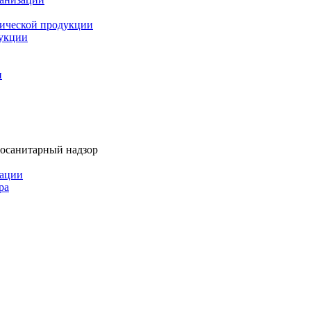
мической продукции
дукции
и
тосанитарный надзор
рации
ра