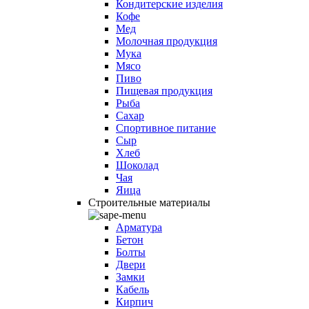
Кондитерские изделия
Кофе
Мед
Молочная продукция
Мука
Мясо
Пиво
Пищевая продукция
Рыба
Сахар
Спортивное питание
Сыр
Хлеб
Шоколад
Чая
Яица
Строительные материалы
Арматура
Бетон
Болты
Двери
Замки
Кабель
Кирпич