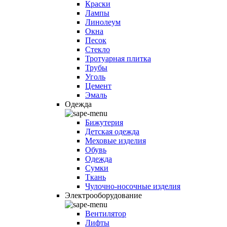
Краски
Лампы
Линолеум
Окна
Песок
Стекло
Тротуарная плитка
Трубы
Уголь
Цемент
Эмаль
Одежда
Бижутерия
Детская одежда
Меховые изделия
Обувь
Одежда
Сумки
Ткань
Чулочно-носочные изделия
Электрооборудование
Вентилятор
Лифты