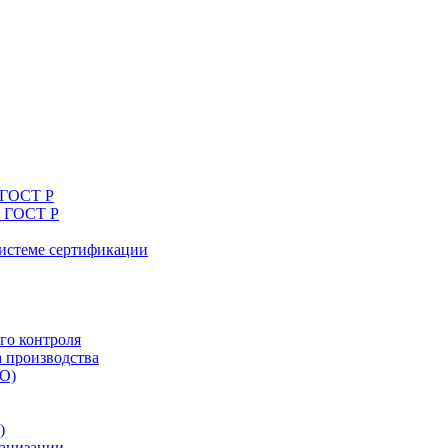
 ГОСТ Р
я ГОСТ Р
системе сертификации
го контроля
а производства
ТО)
)
ганизации