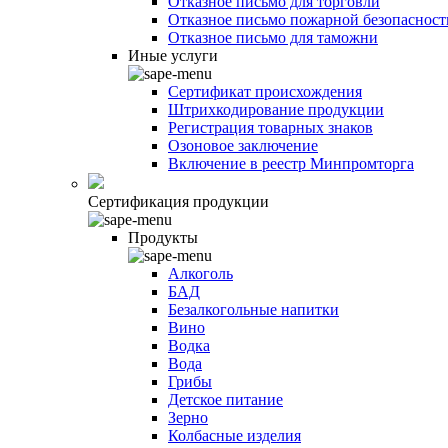
Отказное письмо для торговли
Отказное письмо пожарной безопасност
Отказное письмо для таможни
Иные услуги
Сертификат происхождения
Штрихкодирование продукции
Регистрация товарных знаков
Озоновое заключение
Включение в реестр Минпромторга
Сертификация продукции
Продукты
Алкоголь
БАД
Безалкогольные напитки
Вино
Водка
Вода
Грибы
Детское питание
Зерно
Колбасные изделия