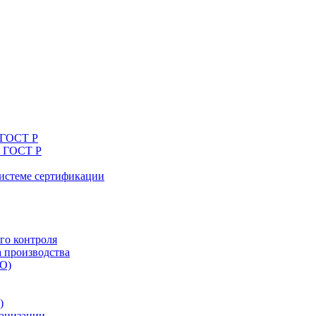
 ГОСТ Р
я ГОСТ Р
системе сертификации
го контроля
а производства
ТО)
)
ганизации