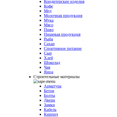
Кондитерские изделия
Кофе
Мед
Молочная продукция
Мука
Мясо
Пиво
Пищевая продукция
Рыба
Сахар
Спортивное питание
Сыр
Хлеб
Шоколад
Чая
Яица
Строительные материалы
Арматура
Бетон
Болты
Двери
Замки
Кабель
Кирпич