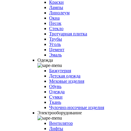
Краски
Лампы
Линолеум
Окна
Песок
Стекло
Тротуарная плитка
Трубы
Уголь
Цемент
Эмаль
Одежда
Бижутерия
Детская одежда
Меховые изделия
Обувь
Одежда
Сумки
Ткань
Чулочно-носочные изделия
Электрооборудование
Вентилятор
Лифты