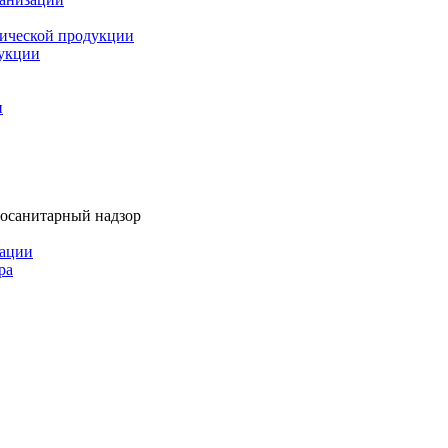
мической продукции
дукции
и
тосанитарный надзор
рации
ра