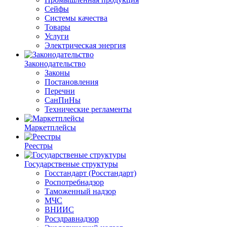
Сейфы
Системы качества
Товары
Услуги
Электрическая энергия
Законодательство
Законы
Постановления
Перечни
СанПиНы
Технические регламенты
Маркетплейсы
Реестры
Государственые структуры
Госстандарт (Росстандарт)
Роспотребнадзор
Таможенный надзор
МЧС
ВНИИС
Росздравнадзор