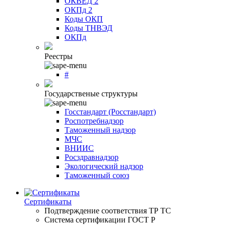
ОКВЕД 2
ОКПд 2
Коды ОКП
Коды ТНВЭД
ОКПд
Реестры
#
Государственые структуры
Госстандарт (Росстандарт)
Роспотребнадзор
Таможенный надзор
МЧС
ВНИИС
Росздравнадзор
Экологический надзор
Таможенный союз
Сертификаты
Подтверждение соответствия ТР ТС
Система сертификации ГОСТ Р