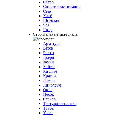
Сахар
Спортивное питание
Сыр
Хлеб
Шоколад
Чая
Яица
Строительные материалы
Арматура
Бетон
Болты
Двери
Замки
Кабель
Кирпич
Краски
Лампы
Линолеум
Окна
Песок
Стекло
Тротуарная плитка
Трубы
Уголь