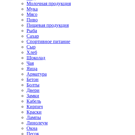
Молочная продукция
Мука
Мясо
Пиво
Пищевая продукция
Рыба
Сахар
Спортивное питание
Сыр
Хлеб
Шоколад
Чая
Яица
Арматура
Бетон
Болты
Двери
Замки
Кабель
Кирпич
Краски
Лампы
Линолеум
Окна
Песок