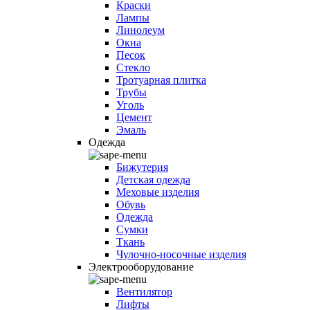
Краски
Лампы
Линолеум
Окна
Песок
Стекло
Тротуарная плитка
Трубы
Уголь
Цемент
Эмаль
Одежда
Бижутерия
Детская одежда
Меховые изделия
Обувь
Одежда
Сумки
Ткань
Чулочно-носочные изделия
Электрооборудование
Вентилятор
Лифты