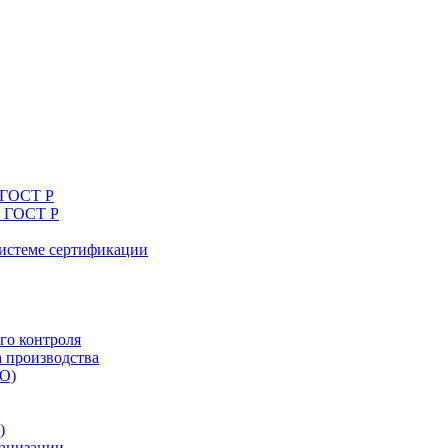
 ГОСТ Р
я ГОСТ Р
системе сертификации
го контроля
а производства
ТО)
)
ганизации