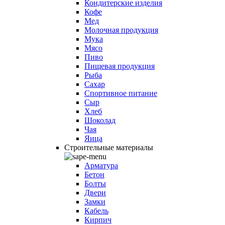
Кондитерские изделия
Кофе
Мед
Молочная продукция
Мука
Мясо
Пиво
Пищевая продукция
Рыба
Сахар
Спортивное питание
Сыр
Хлеб
Шоколад
Чая
Яица
Строительные материалы
Арматура
Бетон
Болты
Двери
Замки
Кабель
Кирпич