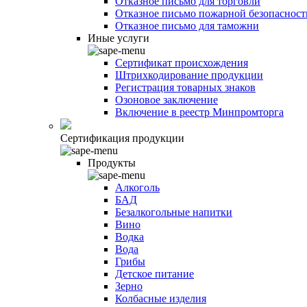
Отказное письмо для торговли
Отказное письмо пожарной безопасност
Отказное письмо для таможни
Иные услуги
Сертификат происхождения
Штрихкодирование продукции
Регистрация товарных знаков
Озоновое заключение
Включение в реестр Минпромторга
Сертификация продукции
Продукты
Алкоголь
БАД
Безалкогольные напитки
Вино
Водка
Вода
Грибы
Детское питание
Зерно
Колбасные изделия