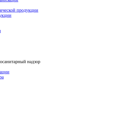
мической продукции
дукции
и
тосанитарный надзор
рации
ра