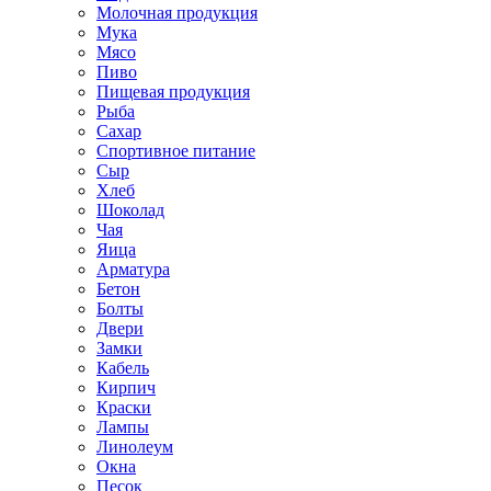
Молочная продукция
Мука
Мясо
Пиво
Пищевая продукция
Рыба
Сахар
Спортивное питание
Сыр
Хлеб
Шоколад
Чая
Яица
Арматура
Бетон
Болты
Двери
Замки
Кабель
Кирпич
Краски
Лампы
Линолеум
Окна
Песок