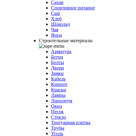
Сахар
Спортивное питание
Сыр
Хлеб
Шоколад
Чая
Яица
Строительные материалы
Арматура
Бетон
Болты
Двери
Замки
Кабель
Кирпич
Краски
Лампы
Линолеум
Окна
Песок
Стекло
Тротуарная плитка
Трубы
Уголь