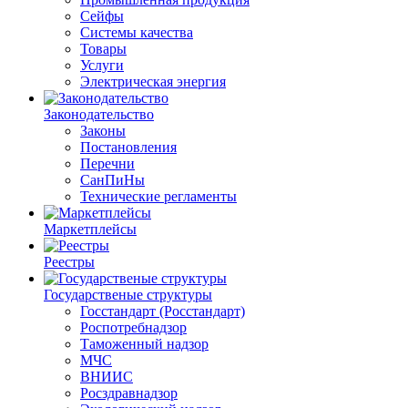
Сейфы
Системы качества
Товары
Услуги
Электрическая энергия
Законодательство
Законы
Постановления
Перечни
СанПиНы
Технические регламенты
Маркетплейсы
Реестры
Государственые структуры
Госстандарт (Росстандарт)
Роспотребнадзор
Таможенный надзор
МЧС
ВНИИС
Росздравнадзор