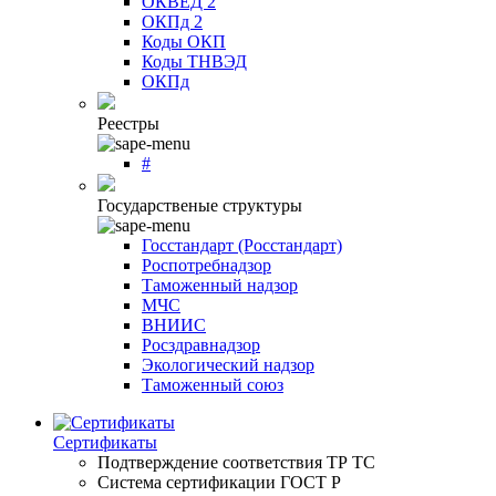
ОКВЕД 2
ОКПд 2
Коды ОКП
Коды ТНВЭД
ОКПд
Реестры
#
Государственые структуры
Госстандарт (Росстандарт)
Роспотребнадзор
Таможенный надзор
МЧС
ВНИИС
Росздравнадзор
Экологический надзор
Таможенный союз
Сертификаты
Подтверждение соответствия ТР ТС
Система сертификации ГОСТ Р