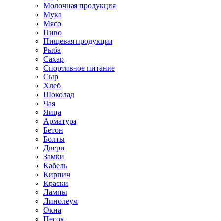
Молочная продукция
Мука
Мясо
Пиво
Пищевая продукция
Рыба
Сахар
Спортивное питание
Сыр
Хлеб
Шоколад
Чая
Яица
Арматура
Бетон
Болты
Двери
Замки
Кабель
Кирпич
Краски
Лампы
Линолеум
Окна
Песок