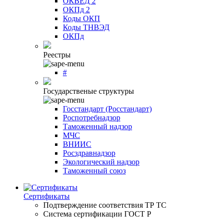
ОКВЕД 2
ОКПд 2
Коды ОКП
Коды ТНВЭД
ОКПд
Реестры
#
Государственые структуры
Госстандарт (Росстандарт)
Роспотребнадзор
Таможенный надзор
МЧС
ВНИИС
Росздравнадзор
Экологический надзор
Таможенный союз
Сертификаты
Подтверждение соответствия ТР ТС
Система сертификации ГОСТ Р