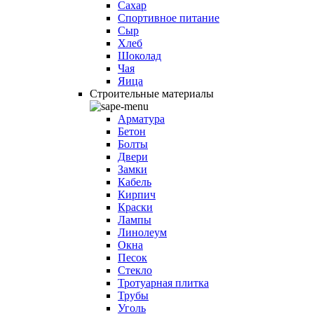
Сахар
Спортивное питание
Сыр
Хлеб
Шоколад
Чая
Яица
Строительные материалы
Арматура
Бетон
Болты
Двери
Замки
Кабель
Кирпич
Краски
Лампы
Линолеум
Окна
Песок
Стекло
Тротуарная плитка
Трубы
Уголь