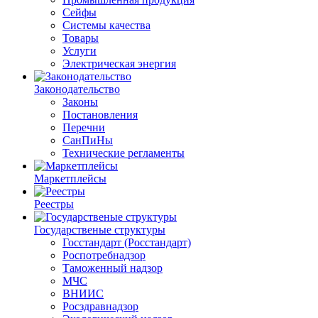
Сейфы
Системы качества
Товары
Услуги
Электрическая энергия
Законодательство
Законы
Постановления
Перечни
СанПиНы
Технические регламенты
Маркетплейсы
Реестры
Государственые структуры
Госстандарт (Росстандарт)
Роспотребнадзор
Таможенный надзор
МЧС
ВНИИС
Росздравнадзор