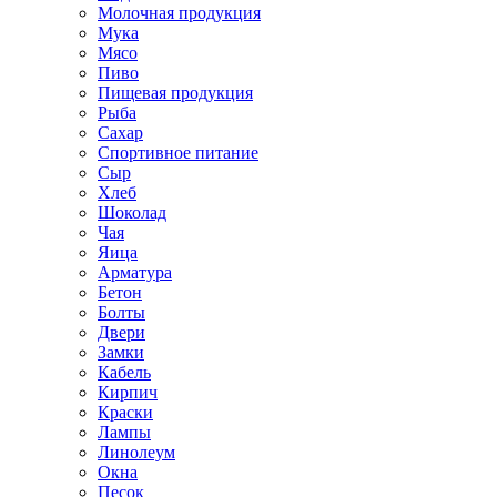
Молочная продукция
Мука
Мясо
Пиво
Пищевая продукция
Рыба
Сахар
Спортивное питание
Сыр
Хлеб
Шоколад
Чая
Яица
Арматура
Бетон
Болты
Двери
Замки
Кабель
Кирпич
Краски
Лампы
Линолеум
Окна
Песок