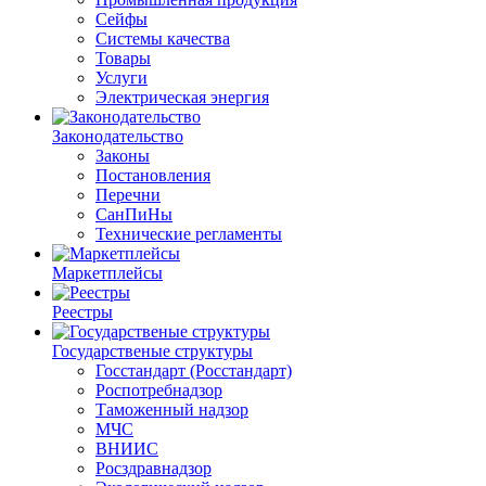
Сейфы
Системы качества
Товары
Услуги
Электрическая энергия
Законодательство
Законы
Постановления
Перечни
СанПиНы
Технические регламенты
Маркетплейсы
Реестры
Государственые структуры
Госстандарт (Росстандарт)
Роспотребнадзор
Таможенный надзор
МЧС
ВНИИС
Росздравнадзор