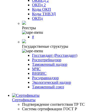
ОКВЕД 2
ОКПд 2
Коды ОКП
Коды ТНВЭД
ОКПд
Реестры
#
Государственые структуры
Госстандарт (Росстандарт)
Роспотребнадзор
Таможенный надзор
МЧС
ВНИИС
Росздравнадзор
Экологический надзор
Таможенный союз
Сертификаты
Подтверждение соответствия ТР ТС
Система сертификации ГОСТ Р