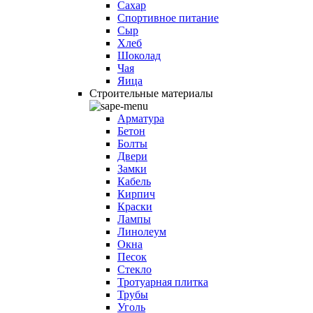
Сахар
Спортивное питание
Сыр
Хлеб
Шоколад
Чая
Яица
Строительные материалы
Арматура
Бетон
Болты
Двери
Замки
Кабель
Кирпич
Краски
Лампы
Линолеум
Окна
Песок
Стекло
Тротуарная плитка
Трубы
Уголь