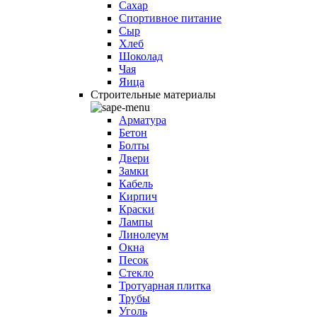
Сахар
Спортивное питание
Сыр
Хлеб
Шоколад
Чая
Яица
Строительные материалы
Арматура
Бетон
Болты
Двери
Замки
Кабель
Кирпич
Краски
Лампы
Линолеум
Окна
Песок
Стекло
Тротуарная плитка
Трубы
Уголь