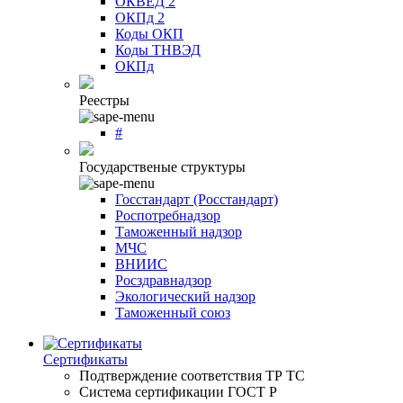
ОКВЕД 2
ОКПд 2
Коды ОКП
Коды ТНВЭД
ОКПд
Реестры
#
Государственые структуры
Госстандарт (Росстандарт)
Роспотребнадзор
Таможенный надзор
МЧС
ВНИИС
Росздравнадзор
Экологический надзор
Таможенный союз
Сертификаты
Подтверждение соответствия ТР ТС
Система сертификации ГОСТ Р