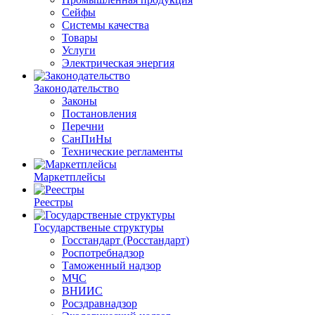
Сейфы
Системы качества
Товары
Услуги
Электрическая энергия
Законодательство
Законы
Постановления
Перечни
СанПиНы
Технические регламенты
Маркетплейсы
Реестры
Государственые структуры
Госстандарт (Росстандарт)
Роспотребнадзор
Таможенный надзор
МЧС
ВНИИС
Росздравнадзор