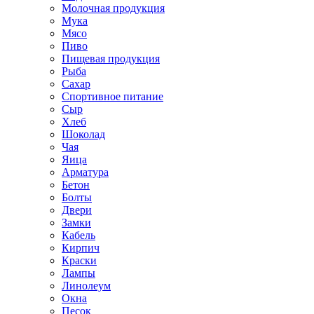
Молочная продукция
Мука
Мясо
Пиво
Пищевая продукция
Рыба
Сахар
Спортивное питание
Сыр
Хлеб
Шоколад
Чая
Яица
Арматура
Бетон
Болты
Двери
Замки
Кабель
Кирпич
Краски
Лампы
Линолеум
Окна
Песок