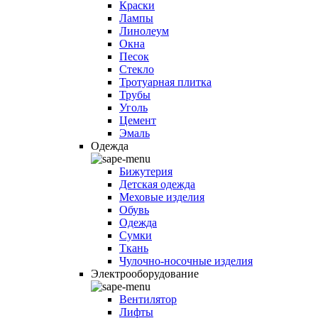
Краски
Лампы
Линолеум
Окна
Песок
Стекло
Тротуарная плитка
Трубы
Уголь
Цемент
Эмаль
Одежда
Бижутерия
Детская одежда
Меховые изделия
Обувь
Одежда
Сумки
Ткань
Чулочно-носочные изделия
Электрооборудование
Вентилятор
Лифты