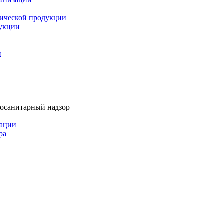
мической продукции
дукции
и
тосанитарный надзор
рации
ра