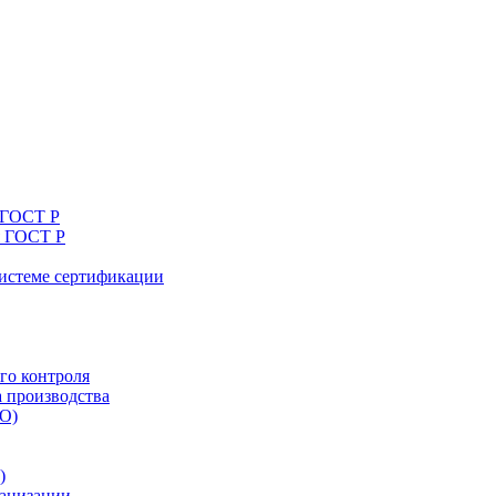
 ГОСТ Р
я ГОСТ Р
системе сертификации
го контроля
а производства
ТО)
)
ганизации