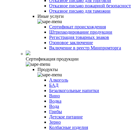
Отказное письмо для торговли
Отказное письмо пожарной безопасност
Отказное письмо для таможни
Иные услуги
Сертификат происхождения
Штрихкодирование продукции
Регистрация товарных знаков
Озоновое заключение
Включение в реестр Минпромторга
Сертификация продукции
Продукты
Алкоголь
БАД
Безалкогольные напитки
Вино
Водка
Вода
Грибы
Детское питание
Зерно
Колбасные изделия