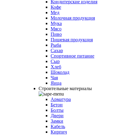
Кондитерские изделия
Кофе
Мед
Молочная продукция
Мука
Мясо
Пиво
Пищевая продукция
Рыба
Сахар
Спортивное питание
Сыр
Хлеб
Шоколад
Чая
Яица
Строительные материалы
Арматура
Бетон
Болты
Двери
Замки
Кабель
Кирпич