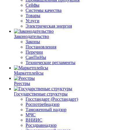
Сейфы
Системы качества
Товары
Услуги
Электрическая энергия
Законодательство
Законы
Постановления
Перечни
СанПиНы
Технические регламенты
Маркетплейсы
Реестры
Государственые структуры
Госстандарт (Росстандарт)
Роспотребнадзор
Таможенный надзор
МЧС
ВНИИС
Росздравнадзор