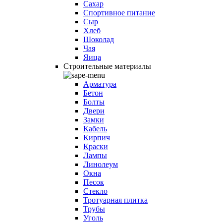
Сахар
Спортивное питание
Сыр
Хлеб
Шоколад
Чая
Яица
Строительные материалы
Арматура
Бетон
Болты
Двери
Замки
Кабель
Кирпич
Краски
Лампы
Линолеум
Окна
Песок
Стекло
Тротуарная плитка
Трубы
Уголь