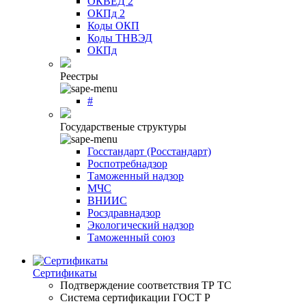
ОКВЕД 2
ОКПд 2
Коды ОКП
Коды ТНВЭД
ОКПд
Реестры
#
Государственые структуры
Госстандарт (Росстандарт)
Роспотребнадзор
Таможенный надзор
МЧС
ВНИИС
Росздравнадзор
Экологический надзор
Таможенный союз
Сертификаты
Подтверждение соответствия ТР ТС
Система сертификации ГОСТ Р