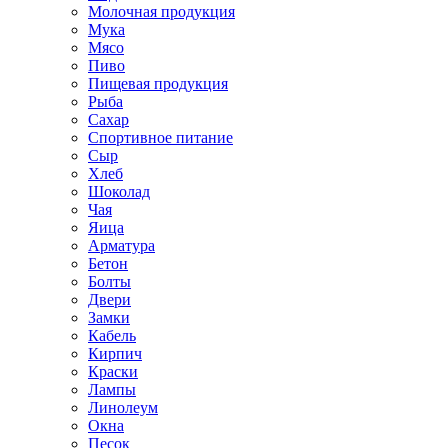
Молочная продукция
Мука
Мясо
Пиво
Пищевая продукция
Рыба
Сахар
Спортивное питание
Сыр
Хлеб
Шоколад
Чая
Яица
Арматура
Бетон
Болты
Двери
Замки
Кабель
Кирпич
Краски
Лампы
Линолеум
Окна
Песок