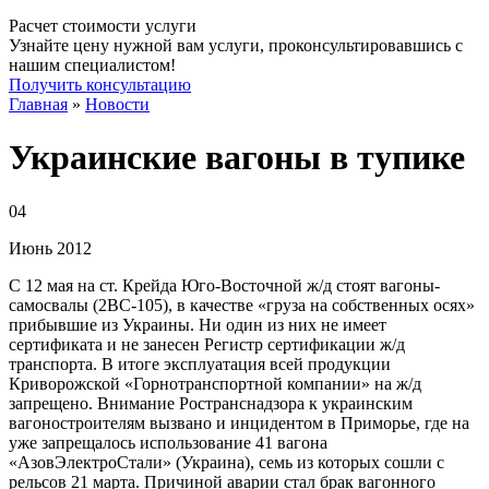
Расчет стоимости услуги
Узнайте цену нужной вам услуги, проконсультировавшись с
нашим специалистом!
Получить консультацию
Главная
»
Новости
Украинские вагоны в тупике
04
Июнь
2012
С 12 мая на ст. Крейда Юго-Восточной ж/д стоят вагоны-
самосвалы (2ВС-105), в качестве «груза на собственных осях»
прибывшие из Украины. Ни один из них не имеет
сертификата и не занесен Регистр сертификации ж/д
транспорта. В итоге эксплуатация всей продукции
Криворожской «Горнотранспортной компании» на ж/д
запрещено. Внимание Ространснадзора к украинским
вагоностроителям вызвано и инцидентом в Приморье, где на
уже запрещалось использование 41 вагона
«АзовЭлектроСтали» (Украина), семь из которых сошли с
рельсов 21 марта. Причиной аварии стал брак вагонного