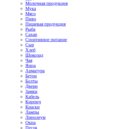
Молочная продукция
Мука
Мясо
Пиво
Пищевая продукция
Рыба
Сахар
Спортивное питание
Сыр
Хлеб
Шоколад
Чая
Яица
Арматура
Бетон
Болты
Двери
Замки
Кабель
Кирпич
Краски
Лампы
Линолеум
Окна
Песок