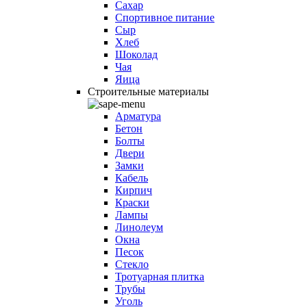
Сахар
Спортивное питание
Сыр
Хлеб
Шоколад
Чая
Яица
Строительные материалы
Арматура
Бетон
Болты
Двери
Замки
Кабель
Кирпич
Краски
Лампы
Линолеум
Окна
Песок
Стекло
Тротуарная плитка
Трубы
Уголь