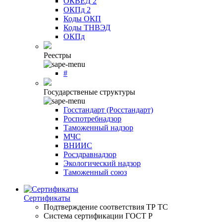
ОКВЕД 2
ОКПд 2
Коды ОКП
Коды ТНВЭД
ОКПд
Реестры
#
Государственые структуры
Госстандарт (Росстандарт)
Роспотребнадзор
Таможенный надзор
МЧС
ВНИИС
Росздравнадзор
Экологический надзор
Таможенный союз
Сертификаты
Подтверждение соответствия ТР ТС
Система сертификации ГОСТ Р