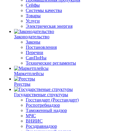
Сейфы
Системы качества
Товары
Услуги
Электрическая энергия
Законодательство
Законы
Постановления
Перечни
СанПиНы
Технические регламенты
Маркетплейсы
Реестры
Государственые структуры
Госстандарт (Росстандарт)
Роспотребнадзор
Таможенный надзор
МЧС
ВНИИС
Росздравнадзор