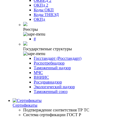
ОКВЕД 2
ОКПд 2
Коды ОКП
Коды ТНВЭД
ОКПд
Реестры
#
Государственые структуры
Госстандарт (Росстандарт)
Роспотребнадзор
Таможенный надзор
МЧС
ВНИИС
Росздравнадзор
Экологический надзор
Таможенный союз
Сертификаты
Подтверждение соответствия ТР ТС
Система сертификации ГОСТ Р