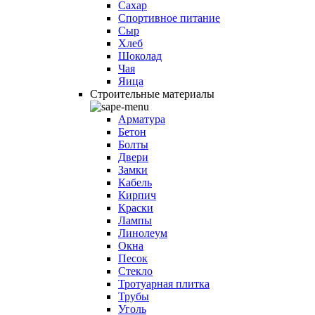
Сахар
Спортивное питание
Сыр
Хлеб
Шоколад
Чая
Яица
Строительные материалы
Арматура
Бетон
Болты
Двери
Замки
Кабель
Кирпич
Краски
Лампы
Линолеум
Окна
Песок
Стекло
Тротуарная плитка
Трубы
Уголь