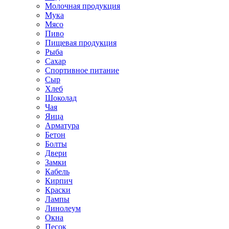
Молочная продукция
Мука
Мясо
Пиво
Пищевая продукция
Рыба
Сахар
Спортивное питание
Сыр
Хлеб
Шоколад
Чая
Яица
Арматура
Бетон
Болты
Двери
Замки
Кабель
Кирпич
Краски
Лампы
Линолеум
Окна
Песок