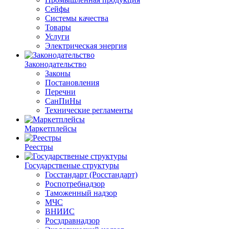
Сейфы
Системы качества
Товары
Услуги
Электрическая энергия
Законодательство
Законы
Постановления
Перечни
СанПиНы
Технические регламенты
Маркетплейсы
Реестры
Государственые структуры
Госстандарт (Росстандарт)
Роспотребнадзор
Таможенный надзор
МЧС
ВНИИС
Росздравнадзор