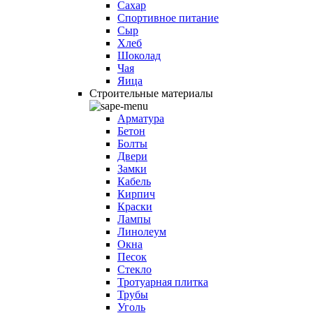
Сахар
Спортивное питание
Сыр
Хлеб
Шоколад
Чая
Яица
Строительные материалы
Арматура
Бетон
Болты
Двери
Замки
Кабель
Кирпич
Краски
Лампы
Линолеум
Окна
Песок
Стекло
Тротуарная плитка
Трубы
Уголь