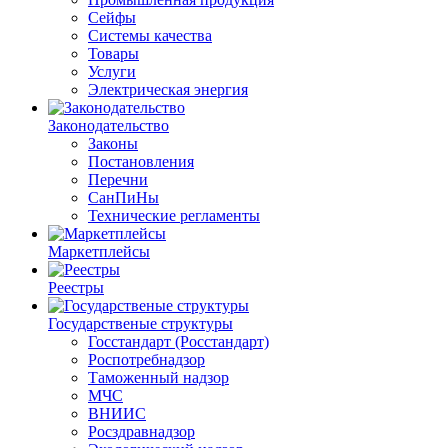
Сейфы
Системы качества
Товары
Услуги
Электрическая энергия
Законодательство
Законы
Постановления
Перечни
СанПиНы
Технические регламенты
Маркетплейсы
Реестры
Государственые структуры
Госстандарт (Росстандарт)
Роспотребнадзор
Таможенный надзор
МЧС
ВНИИС
Росздравнадзор