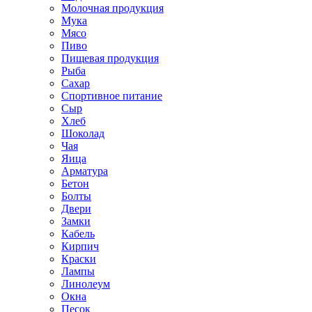
Молочная продукция
Мука
Мясо
Пиво
Пищевая продукция
Рыба
Сахар
Спортивное питание
Сыр
Хлеб
Шоколад
Чая
Яица
Арматура
Бетон
Болты
Двери
Замки
Кабель
Кирпич
Краски
Лампы
Линолеум
Окна
Песок