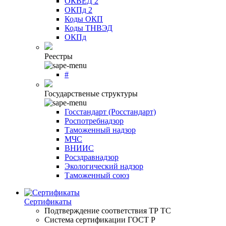
ОКВЕД 2
ОКПд 2
Коды ОКП
Коды ТНВЭД
ОКПд
Реестры
#
Государственые структуры
Госстандарт (Росстандарт)
Роспотребнадзор
Таможенный надзор
МЧС
ВНИИС
Росздравнадзор
Экологический надзор
Таможенный союз
Сертификаты
Подтверждение соответствия ТР ТС
Система сертификации ГОСТ Р