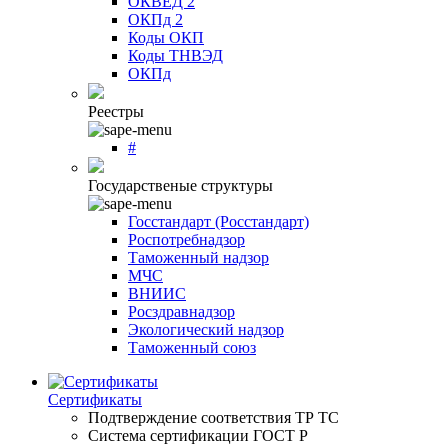
ОКВЕД 2
ОКПд 2
Коды ОКП
Коды ТНВЭД
ОКПд
Реестры
#
Государственые структуры
Госстандарт (Росстандарт)
Роспотребнадзор
Таможенный надзор
МЧС
ВНИИС
Росздравнадзор
Экологический надзор
Таможенный союз
Сертификаты
Подтверждение соответствия ТР ТС
Система сертификации ГОСТ Р