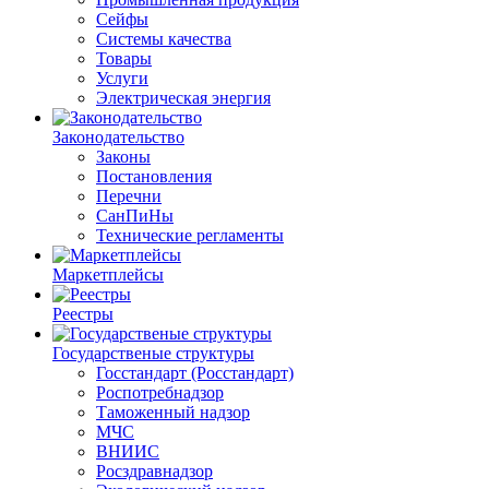
Сейфы
Системы качества
Товары
Услуги
Электрическая энергия
Законодательство
Законы
Постановления
Перечни
СанПиНы
Технические регламенты
Маркетплейсы
Реестры
Государственые структуры
Госстандарт (Росстандарт)
Роспотребнадзор
Таможенный надзор
МЧС
ВНИИС
Росздравнадзор