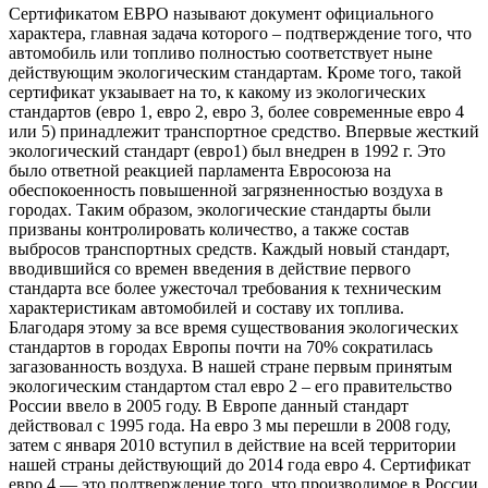
Сертификатом ЕВРО называют документ официального
характера, главная задача которого – подтверждение того, что
автомобиль или топливо полностью соответствует ныне
действующим экологическим стандартам. Кроме того, такой
сертификат укзаывает на то, к какому из экологических
стандартов (евро 1, евро 2, евро 3, более современные евро 4
или 5) принадлежит транспортное средство. Впервые жесткий
экологический стандарт (евро1) был внедрен в 1992 г. Это
было ответной реакцией парламента Евросоюза на
обеспокоенность повышенной загрязненностью воздуха в
городах. Таким образом, экологические стандарты были
призваны контролировать количество, а также состав
выбросов транспортных средств. Каждый новый стандарт,
вводившийся со времен введения в действие первого
стандарта все более ужесточал требования к техническим
характеристикам автомобилей и составу их топлива.
Благодаря этому за все время существования экологических
стандартов в городах Европы почти на 70% сократилась
загазованность воздуха. В нашей стране первым принятым
экологическим стандартом стал евро 2 – его правительство
России ввело в 2005 году. В Европе данный стандарт
действовал с 1995 года. На евро 3 мы перешли в 2008 году,
затем с января 2010 вступил в действие на всей территории
нашей страны действующий до 2014 года евро 4. Сертификат
евро 4 — это подтверждение того, что производимое в России