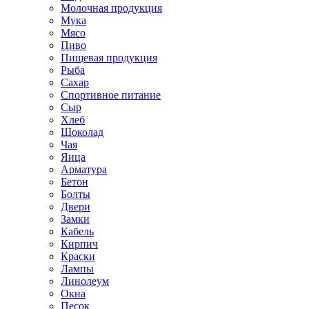
Молочная продукция
Мука
Мясо
Пиво
Пищевая продукция
Рыба
Сахар
Спортивное питание
Сыр
Хлеб
Шоколад
Чая
Яица
Арматура
Бетон
Болты
Двери
Замки
Кабель
Кирпич
Краски
Лампы
Линолеум
Окна
Песок