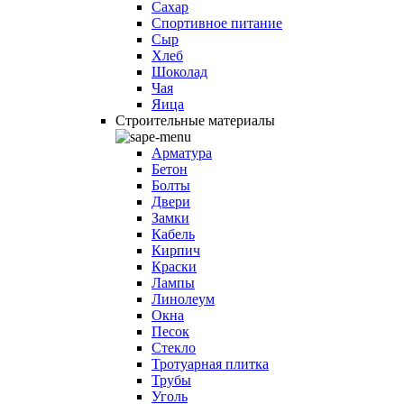
Сахар
Спортивное питание
Сыр
Хлеб
Шоколад
Чая
Яица
Строительные материалы
Арматура
Бетон
Болты
Двери
Замки
Кабель
Кирпич
Краски
Лампы
Линолеум
Окна
Песок
Стекло
Тротуарная плитка
Трубы
Уголь