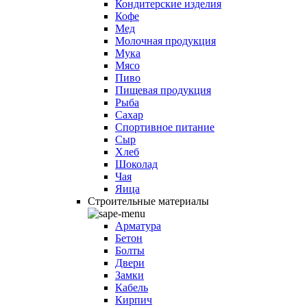
Кондитерские изделия
Кофе
Мед
Молочная продукция
Мука
Мясо
Пиво
Пищевая продукция
Рыба
Сахар
Спортивное питание
Сыр
Хлеб
Шоколад
Чая
Яица
Строительные материалы
Арматура
Бетон
Болты
Двери
Замки
Кабель
Кирпич