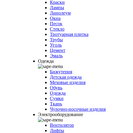
Краски
Лампы
Линолеум
Окна
Песок
Стекло
Тротуарная плитка
Трубы
Уголь
Цемент
Эмаль
Одежда
Бижутерия
Детская одежда
Меховые изделия
Обувь
Одежда
Сумки
Ткань
Чулочно-носочные изделия
Электрооборудование
Вентилятор
Лифты