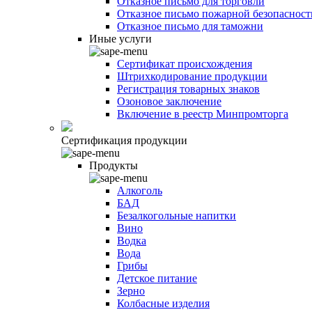
Отказное письмо для торговли
Отказное письмо пожарной безопасност
Отказное письмо для таможни
Иные услуги
Сертификат происхождения
Штрихкодирование продукции
Регистрация товарных знаков
Озоновое заключение
Включение в реестр Минпромторга
Сертификация продукции
Продукты
Алкоголь
БАД
Безалкогольные напитки
Вино
Водка
Вода
Грибы
Детское питание
Зерно
Колбасные изделия