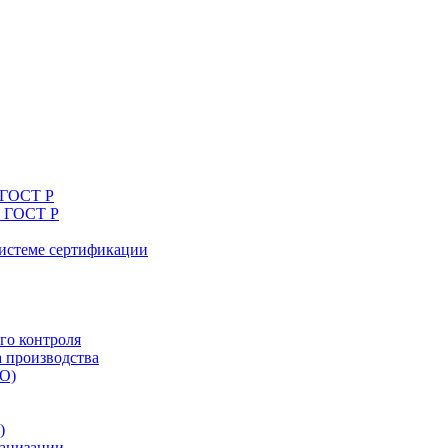
 ГОСТ Р
я ГОСТ Р
системе сертификации
го контроля
а производства
ТО)
)
ганизации