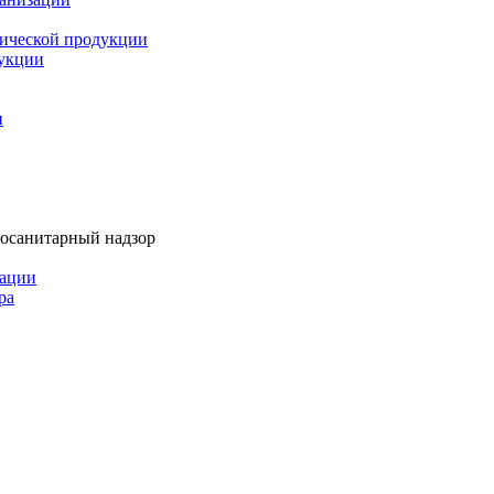
мической продукции
дукции
и
тосанитарный надзор
рации
ра