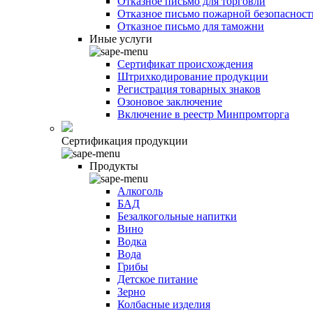
Отказное письмо для торговли
Отказное письмо пожарной безопасност
Отказное письмо для таможни
Иные услуги
Сертификат происхождения
Штрихкодирование продукции
Регистрация товарных знаков
Озоновое заключение
Включение в реестр Минпромторга
Сертификация продукции
Продукты
Алкоголь
БАД
Безалкогольные напитки
Вино
Водка
Вода
Грибы
Детское питание
Зерно
Колбасные изделия