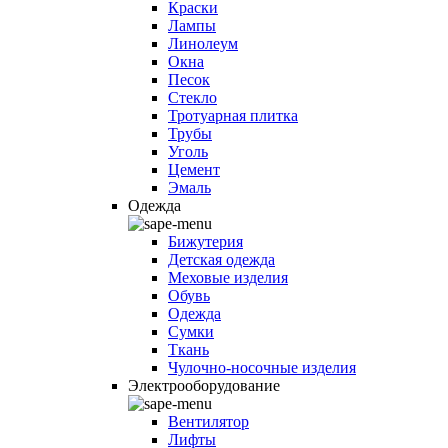
Краски
Лампы
Линолеум
Окна
Песок
Стекло
Тротуарная плитка
Трубы
Уголь
Цемент
Эмаль
Одежда
Бижутерия
Детская одежда
Меховые изделия
Обувь
Одежда
Сумки
Ткань
Чулочно-носочные изделия
Электрооборудование
Вентилятор
Лифты