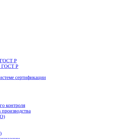
 ГОСТ Р
я ГОСТ Р
системе сертификации
го контроля
а производства
ТО)
)
ганизации