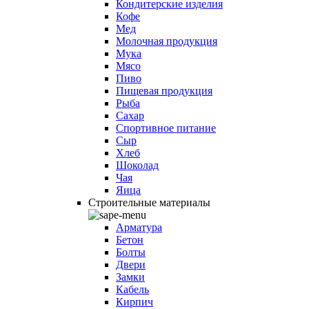
Кондитерские изделия
Кофе
Мед
Молочная продукция
Мука
Мясо
Пиво
Пищевая продукция
Рыба
Сахар
Спортивное питание
Сыр
Хлеб
Шоколад
Чая
Яица
Строительные материалы
Арматура
Бетон
Болты
Двери
Замки
Кабель
Кирпич