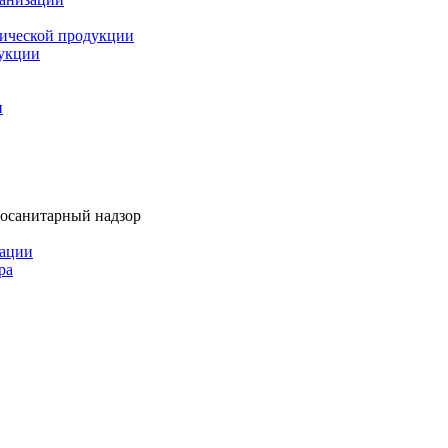
мической продукции
дукции
и
тосанитарный надзор
рации
ра