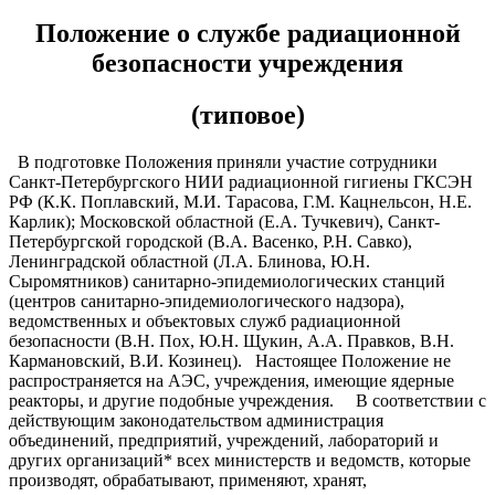
Положение
о службе радиационной
безопасности учреждения
(типовое)
В подготовке Положения приняли участие сотрудники
Санкт-Петербургского НИИ радиационной гигиены ГКСЭН
РФ (К.К. Поплавский, М.И. Тарасова, Г.М. Кацнельсон, Н.Е.
Карлик); Московской областной (Е.А. Тучкевич), Санкт-
Петербургской городской (В.А. Васенко, Р.Н. Савко),
Ленинградской областной (Л.А. Блинова, Ю.Н.
Сыромятников) санитарно-эпидемиологических станций
(центров санитарно-эпидемиологического надзора),
ведомственных и объектовых служб радиационной
безопасности (В.Н. Пох, Ю.Н. Щукин, А.А. Правков, В.Н.
Кармановский, В.И. Козинец). Настоящее Положение не
распространяется на АЭС, учреждения, имеющие ядерные
реакторы, и другие подобные учреждения. В соответствии с
действующим законодательством администрация
объединений, предприятий, учреждений, лабораторий и
других организаций* всех министерств и ведомств, которые
производят, обрабатывают, применяют, хранят,