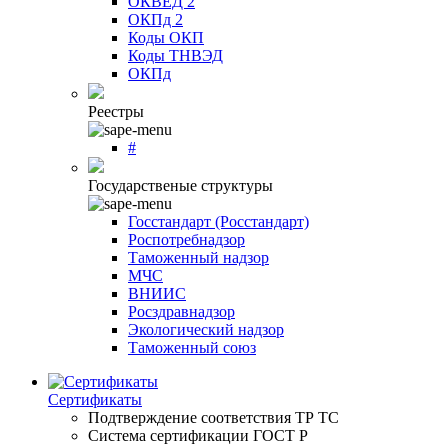
ОКВЕД 2
ОКПд 2
Коды ОКП
Коды ТНВЭД
ОКПд
Реестры
#
Государственые структуры
Госстандарт (Росстандарт)
Роспотребнадзор
Таможенный надзор
МЧС
ВНИИС
Росздравнадзор
Экологический надзор
Таможенный союз
Сертификаты
Подтверждение соответствия ТР ТС
Система сертификации ГОСТ Р