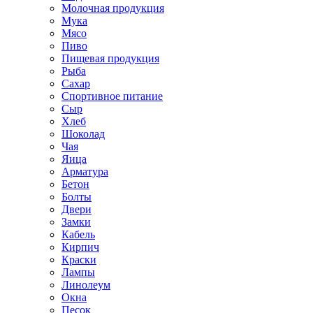
Молочная продукция
Мука
Мясо
Пиво
Пищевая продукция
Рыба
Сахар
Спортивное питание
Сыр
Хлеб
Шоколад
Чая
Яица
Арматура
Бетон
Болты
Двери
Замки
Кабель
Кирпич
Краски
Лампы
Линолеум
Окна
Песок