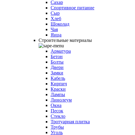
Сахар
Спортивное питание
Сыр
Хлеб
Шоколад
Чая
Яица
Строительные материалы
Арматура
Бетон
Болты
Двери
Замки
Кабель
Кирпич
Краски
Лампы
Линолеум
Окна
Песок
Стекло
Тротуарная плитка
Трубы
Уголь