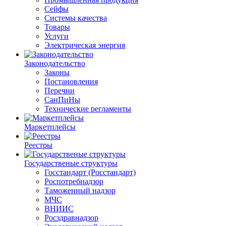
Сейфы
Системы качества
Товары
Услуги
Электрическая энергия
Законодательство
Законы
Постановления
Перечни
СанПиНы
Технические регламенты
Маркетплейсы
Реестры
Государственые структуры
Госстандарт (Росстандарт)
Роспотребнадзор
Таможенный надзор
МЧС
ВНИИС
Росздравнадзор