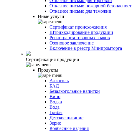
Отказное письмо для торговли
Отказное письмо пожарной безопасност
Отказное письмо для таможни
Иные услуги
Сертификат происхождения
Штрихкодирование продукции
Регистрация товарных знаков
Озоновое заключение
Включение в реестр Минпромторга
Сертификация продукции
Продукты
Алкоголь
БАД
Безалкогольные напитки
Вино
Водка
Вода
Грибы
Детское питание
Зерно
Колбасные изделия