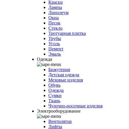
Краски
Лампы
Линолеум
Окна
Песок
Стекло
Тротуарная плитка
Трубы
Уголь
Цемент
Эмаль
Одежда
Бижутерия
Детская одежда
Меховые изделия
Обувь
Одежда
Сумки
Ткань
Чулочно-носочные изделия
Электрооборудование
Вентилятор
Лифты