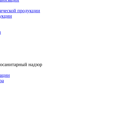
мической продукции
дукции
и
тосанитарный надзор
рации
ра