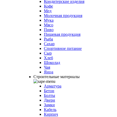
Кондитерские изделия
Кофе
Мед
Молочная продукция
Мука
Мясо
Пиво
Пищевая продукция
Рыба
Сахар
Спортивное питание
Сыр
Хлеб
Шоколад
Чая
Яица
Строительные материалы
Арматура
Бетон
Болты
Двери
Замки
Кабель
Кирпич