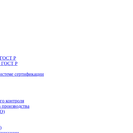
 ГОСТ Р
я ГОСТ Р
системе сертификации
го контроля
а производства
ТО)
)
ганизации