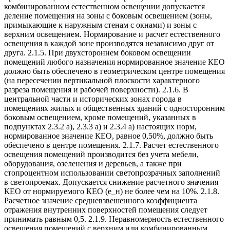
комбинированном естественном освещении допускается
деление помещения на зоны с боковым освещением (зоны,
примыкающие к наружным стенам с окнами) и зоны с
верхним освещением. Нормирование и расчет естественного
освещения в каждой зоне производятся независимо друг от
друга. 2.1.5. При двухстороннем боковом освещении
помещений любого назначения нормированное значение КЕО
должно быть обеспечено в геометрическом центре помещения
(на пересечении вертикальной плоскости характерного
разреза помещения и рабочей поверхности). 2.1.6. В
центральной части и исторических зонах города в
помещениях жилых и общественных зданий с односторонним
боковым освещением, кроме помещений, указанных в
подпунктах 2.3.2 а), 2.3.3 а) и 2.3.4 а) настоящих норм,
нормированное значение КЕО, равное 0,50%, должно быть
обеспечено в центре помещения. 2.1.7. Расчет естественного
освещения помещений производится без учета мебели,
оборудования, озеленения и деревьев, а также при
стопроцентном использовании светопрозрачных заполнений
в светопроемах. Допускается снижение расчетного значения
КЕО от нормируемого КЕО (е_н) не более чем на 10%. 2.1.8.
Расчетное значение средневзвешенного коэффициента
отражения внутренних поверхностей помещения следует
принимать равным 0,5. 2.1.9. Неравномерность естественного
освещения помещений с верхним или комбинированным