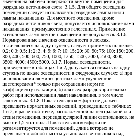
значения на рабочей поверхности внутри помещений для
разрядных источников света. 3.1.5. Для общего освещения
помещений следует использовать разрядные лампы и/или
лампы накаливания. Для местного освещения, кроме
разрядных источников света, допускается использование ламп
накаливания, преимущественно галогенных. Применение
ксеноновых ламп внутри помещений не допускается. 3.1.6.
Нормированные значения освещенности в люксах,
отличающиеся на одну ступень, следует принимать по шкале:
0,2; 0,3; 0,5; 1; 2; 3; 4; 5; 6; 7; 10; 15; 20; 30; 50; 75; 100; 150; 200;
300; 400; 500; 600; 750; 1000; 1250; 1500; 2000; 2500; 3000;
3500; 4000; 4500; 5000. 3.1.7. Нормы освещенности,
приведенные в таблицах 1 и 2, допускается снижать на одну
ступень по шкале освещенности в следующих случаях: а) при
использовании люминесцентных ламп улучшенной
цветопередачи* только при сохранении норм по
коэффициенту пульсации; б) для всех разрядов зрительных
работ при использовании ламп накаливания, в том числе
галогенных. 3.1.8. Показатель дискомфорта не должен
превышать нормативных значений, приведенных в таблицах
1 и 2, в расчетной точке, расположенной на центральной оси
стены помещения, перпендикулярной линии светильников, на
высоте 1,5 м от пола. Показатель дискомфорта не
регламентируется для помещений, длина которых не
превышает двойной высоты установки светильников над