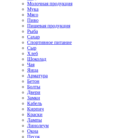
Молочная продукция
Мука
Мясо
Пиво
Пищевая продукция
Рыба
Сахар
Спортивное питание
Сыр
Хлеб
Шоколад
Чая
Яица
Арматура
Бетон
Болты
Двери
Замки
Кабель
Кирпич
Краски
Лампы
Линолеум
Окна
Песок