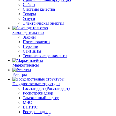
Сейфы
Системы качества
Товары
Услуги
Электрическая энергия
Законодательство
Законы
Постановления
Перечни
СанПиНы
Технические регламенты
Маркетплейсы
Реестры
Государственые структуры
Госстандарт (Росстандарт)
Роспотребнадзор
Таможенный надзор
МЧС
ВНИИС
Росздравнадзор