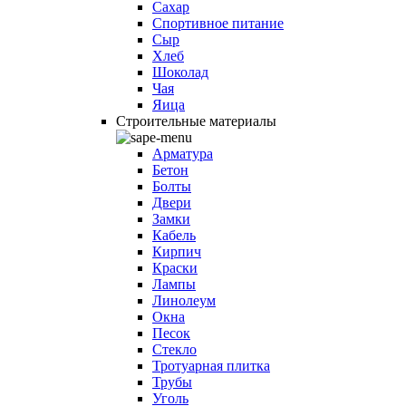
Сахар
Спортивное питание
Сыр
Хлеб
Шоколад
Чая
Яица
Строительные материалы
Арматура
Бетон
Болты
Двери
Замки
Кабель
Кирпич
Краски
Лампы
Линолеум
Окна
Песок
Стекло
Тротуарная плитка
Трубы
Уголь