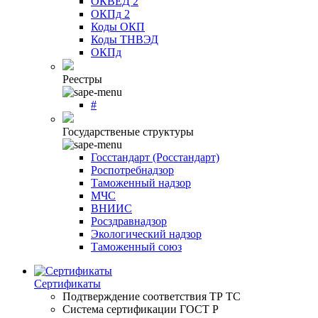
ОКВЕД 2
ОКПд 2
Коды ОКП
Коды ТНВЭД
ОКПд
Реестры
#
Государственые структуры
Госстандарт (Росстандарт)
Роспотребнадзор
Таможенный надзор
МЧС
ВНИИС
Росздравнадзор
Экологический надзор
Таможенный союз
Сертификаты
Подтверждение соответствия ТР ТС
Система сертификации ГОСТ Р