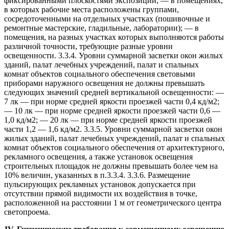
фиксированными плоскостями экспозиции; — в помещениях,
в которых рабочие места расположены группами,
сосредоточенными на отдельных участках (пошивочные и
ремонтные мастерские, гладильные, лаборатории); — в
помещения, на разных участках которых выполняются работы
различной точности, требующие разные уровни
освещенности. 3.3.4. Уровни суммарной засветки окон жилых
зданий, палат лечебных учреждений, палат и спальных
комнат объектов социального обеспечения световыми
приборами наружного освещения не должны превышать
следующих значений средней вертикальной освещенности: —
7 лк — при норме средней яркости проезжей части 0,4 кд/м2;
— 10 лк — при норме средней яркости проезжей части 0,6 —
1,0 кд/м2; — 20 лк — при норме средней яркости проезжей
части 1,2 — 1,6 кд/м2. 3.3.5. Уровни суммарной засветки окон
жилых зданий, палат лечебных учреждений, палат и спальных
комнат объектов социального обеспечения от архитектурного,
рекламного освещения, а также установок освещения
строительных площадок не должны превышать более чем на
10% величин, указанных в п.3.3.4. 3.3.6. Размещение
пульсирующих рекламных установок допускается при
отсутствии прямой видимости их воздействия в точке,
расположенной на расстоянии 1 м от геометрического центра
светопроема.