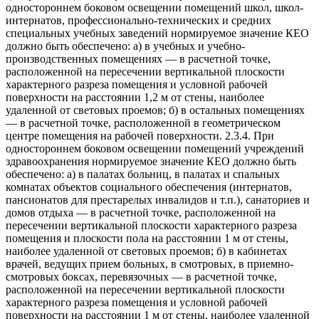
одностороннем боковом освещении помещений школ, школ-
интернатов, профессионально-технических и средних
специальных учебных заведений нормируемое значение КЕО
должно быть обеспечено: а) в учебных и учебно-
производственных помещениях — в расчетной точке,
расположенной на пересечении вертикальной плоскости
характерного разреза помещения и условной рабочей
поверхности на расстоянии 1,2 м от стены, наиболее
удаленной от световых проемов; б) в остальных помещениях
— в расчетной точке, расположенной в геометрическом
центре помещения на рабочей поверхности. 2.3.4. При
одностороннем боковом освещении помещений учреждений
здравоохранения нормируемое значение КЕО должно быть
обеспечено: а) в палатах больниц, в палатах и спальных
комнатах объектов социального обеспечения (интернатов,
пансионатов для престарелых инвалидов и т.п.), санаториев и
домов отдыха — в расчетной точке, расположенной на
пересечении вертикальной плоскости характерного разреза
помещения и плоскости пола на расстоянии 1 м от стены,
наиболее удаленной от световых проемов; б) в кабинетах
врачей, ведущих прием больных, в смотровых, в приемно-
смотровых боксах, перевязочных — в расчетной точке,
расположенной на пересечении вертикальной плоскости
характерного разреза помещения и условной рабочей
поверхности на расстоянии 1 м от стены, наиболее удаленной