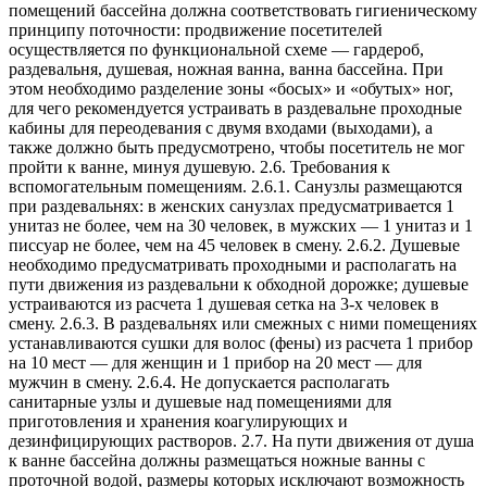
помещений бассейна должна соответствовать гигиеническому
принципу поточности: продвижение посетителей
осуществляется по функциональной схеме — гардероб,
раздевальня, душевая, ножная ванна, ванна бассейна. При
этом необходимо разделение зоны «босых» и «обутых» ног,
для чего рекомендуется устраивать в раздевальне проходные
кабины для переодевания с двумя входами (выходами), а
также должно быть предусмотрено, чтобы посетитель не мог
пройти к ванне, минуя душевую. 2.6. Требования к
вспомогательным помещениям. 2.6.1. Санузлы размещаются
при раздевальнях: в женских санузлах предусматривается 1
унитаз не более, чем на 30 человек, в мужских — 1 унитаз и 1
писсуар не более, чем на 45 человек в смену. 2.6.2. Душевые
необходимо предусматривать проходными и располагать на
пути движения из раздевальни к обходной дорожке; душевые
устраиваются из расчета 1 душевая сетка на 3-х человек в
смену. 2.6.3. В раздевальнях или смежных с ними помещениях
устанавливаются сушки для волос (фены) из расчета 1 прибор
на 10 мест — для женщин и 1 прибор на 20 мест — для
мужчин в смену. 2.6.4. Не допускается располагать
санитарные узлы и душевые над помещениями для
приготовления и хранения коагулирующих и
дезинфицирующих растворов. 2.7. На пути движения от душа
к ванне бассейна должны размещаться ножные ванны с
проточной водой, размеры которых исключают возможность