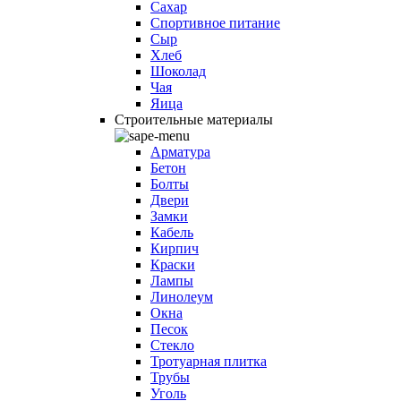
Сахар
Спортивное питание
Сыр
Хлеб
Шоколад
Чая
Яица
Строительные материалы
Арматура
Бетон
Болты
Двери
Замки
Кабель
Кирпич
Краски
Лампы
Линолеум
Окна
Песок
Стекло
Тротуарная плитка
Трубы
Уголь