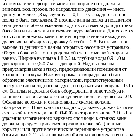
их обхода или перепрыгивания: по ширине они должны
занимать весь проход, по направлению движения — иметь
длину не менее 1,8 м, глубину — 0,1 — 0,15 м, дно ванн не
должно быть скользким. В ножные ванны должна подаваться
очищенная и обеззараженная вода из системы водоподготовки
бассейна или системы питьевого водоснабжения. Допускается
отсутствие ножных ванн при непосредственном выходе из
душевых на обходную дорожку бассейна. 2.8. Выплывы при
выходе из душевых в ванны открытых бассейнов устраиваю ,
090;ся в боковой части продольной стены с мелкой стороны
ванны. Ширина выплыва 1,8-2,2 м, глубина воды 0,9-1,0 м —
для взрослых и 0,6-0,7 м — для детей. Над выплывом
предусматривается затвор, предохраняющий помещения от
холодного воздуха. Нижняя кромка затвора должна быть
обрамлена эластичными материалами, препятствующими
поступлению холодного воздуха, и опускаться в воду на 10-15
см. Выплывы должны быть оборудованы в виде тамбура и
защищены от возможного поступления воды из душевых. 2.9.
Обходные дорожки и стационарные скамьи должны
обогреваться. Поверхность обходных дорожек должна быть не
скользкой и иметь уклон 0,01-0,02 в сторону трапов. 2.10. Для
удаления загрязненного верхнего слоя воды в стенках ванн
должны предусматриваться переливные желоба (пенные
корытца) или другие технические переливные устройства
(скиммеры). 2.11. Для покрытия обходных дорожек, стен и дна