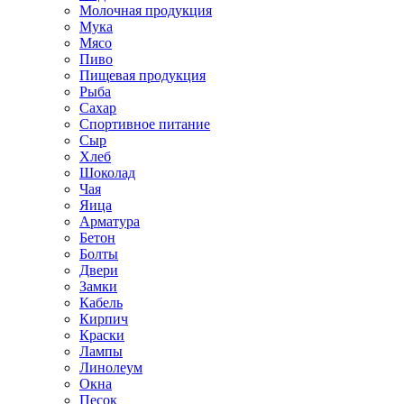
Молочная продукция
Мука
Мясо
Пиво
Пищевая продукция
Рыба
Сахар
Спортивное питание
Сыр
Хлеб
Шоколад
Чая
Яица
Арматура
Бетон
Болты
Двери
Замки
Кабель
Кирпич
Краски
Лампы
Линолеум
Окна
Песок