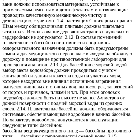
ванн должны использоваться материалы, устойчивые к
применяемым реагентам и дезинфектантам и позволяющие
проводить качественную механическую чистку и
дезинфекцию, с учетом п.1.4. настоящих Санитарных правил.
Швы между облицовочными плитами должны тщательно
затираться. Использование деревянных трапов в душевых и
гардеробных не допускается. 2.12. В составе помещений
плавательного бассейна спортивного и спортивно-
оздоровительного назначения должны быть предусмотрены
комната для медицинского персонала с выходом на обходную
дорожку и помещение производственной лаборатории для
проведения анализов. 2.13. Для бассейнов с морской водой
выбор места водозабора должен проводиться с учетом
санитарной ситуации и качества воды на участках моря,
которые находятся вне влияния источников загрязнения —
выпусков ливневых и сточных вод, выносов рек, загрязнений
от портов и причалов, пляжей и т.п. При этом оголовок
водозабора должен быть на высоте не менее 2-х метров от
донной поверхности с подачей морской воды из средних
слоев. 2.14. Плавательные бассейны должны оборудоваться
системами, обеспечивающими водообмен в ваннах бассейна.
По характеру водообмена допускаются к эксплуатации
следующие типы бассейнов: —
бассейны рециркуляционного типа; — бассейны проточного
типа; — бассейны с периодической сменой воды. 2.15.