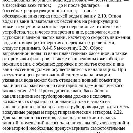
в бассейнах всех типов; — до и после фильтров — в
бассейнах рециркуляционного типа; — после
обеззараживания перед подачей воды в ванну. 2.19. Отвод
воды из ванн плавательных бассейнов на рециркуляцию
может осуществляться как через переливные технические
устройства, так и через отверстия в дне, располагаемые в
глубокой и мелкой частях ванн. Расчетную скорость движения
воды в отводящих отверстиях, перекрытых решетками,
следует принимать 0,4-0,5 м/секунду. 2.20. Сброс
загрязненной воды из ванн плавательных бассейнов, а также
от промывки фильтров, а также из переливных желобов, от
ножных ванн, с обходных дорожек и от мытья стенок и дна
ванн бассейнов должен осуществляться в канализацию. При
отсутствии централизованной системы канализации
указанная вода может быть отведена в водный объект при
наличии положительного санитарно-эпидемиологического
заключения. 2.21. Присоединение ванн бассейнов к
канализационным трубопроводам должно исключать
возможность обратного попадания стока и запаха из
канализации в ванны, для этого трубопроводы должны иметь
воздушные разрывы перед гидравлическим затвором. 2.22.
Для залов ванн бассейнов, залов для подготовительных
занятий, помещений насосно-фильтровальной, хлораторной и
озонаторной необходимо предусматривать самостоятельные