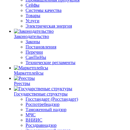
Сейфы
Системы качества
Товары
Услуги
Электрическая энергия
Законодательство
Законы
Постановления
Перечни
СанПиНы
Технические регламенты
Маркетплейсы
Реестры
Государственые структуры
Госстандарт (Росстандарт)
Роспотребнадзор
Таможенный надзор
МЧС
ВНИИС
Росздравнадзор