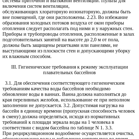
системы приточной и вытяжной вентиляции. Пульты для
включения систем вентиляции,
обслуживающих хлораторную иозонаторную, должны быть
вне помещений, где они расположены. 2.23. Во избежание
образования холодных потоков воздуха от окон приборы
отопления следует располагать под ними и у наружных стен.
Приборы и трубопроводы отопления, расположенные в залах
подготовительных занятий на высоте до 2,0 м от пола,
должны быть защищены решетками или панелями, не
выступающими из плоскости стен и допускающими уборку
их влажным способом.
III. Гигиенические требования к режиму эксплуатации
плавательных бассейнов
3.1. Для обеспечения соответствующего гигиеническим требованиям качества воды бассейнов необходимо обновление воды в ваннах. Ванна должна наполняться до края переливных желобов, использование ее при неполном заполнении не допускается. 3.2. Допустимая нагрузка на бассейн в единицу времени (пропускная способность человек в смену) должна определяться, исходя из нормативных требований к площади зеркала воды на 1 человека в соответствии с видом бассейна по таблице N 1. 3.3. При рециркуляционном водообмене осуществляется очистка, обеззараживание воды и добавление непрерывно во время работы бассейна свежей водопроводной воды не менее чем 50 литров на каждого посетителя в сутки. При озонировании воды допускается добавление свежей воды не менее чем 30 литров на каждого посетителя в сутки. 3.4. При рециркуляционном водообмене рециркуляционный расход должен быть не менее 2 м3/час на каждого посетителя при хлорировании и бромировании, 1,8 м3/ч — при УФ-излучении, и не менее 1,6 м3/час — при озонировании. При этом время полного водообмена и количество посетителей должно рассчитываться в соответствии с таблицей N 1. 3.5. В малых бассейнах с площадью зеркала воды не более 100 м2 (при школьных, дошкольных и оздоровительных учреждениях, банных комплексах, саунах и др.) водообмен допускается осуществлять непрерывным протоком водопроводной воды, при этом время полной смены воды (водообмена) в ваннах для детей должно приниматься не более 8 часов, а в остальных ваннах — не более 12 часов. При невозможности обеспечения непрерывного протока водопроводной воды должна проводиться ежедневная полная смена воды в ваннах бассейнов школьных и дошкольных учреждений, а также малых бассейнов в саунах и банных комплексах. 3.6. В детских летних оздоровительных учреждениях сезонного типа при отсутствии водопроводной воды питьевого качества в надлежащем количестве по согласованию с органами госсанэпиднадзора допускается устройство бассейнов с периодическим наполнением из поверхностного или подземного источников, а также морской водой, при соблюдении требований, указанных в п.3.5 и п.4.4 настоящих санитарных правил. 3.7. Организация перерывов между сменами, их необходимость и продолжительность, решаются по согласованию с местными органами госсанэпиднадзора в зависимости от качества воды в ванне бассейна, количества посетителей и соблюдения ими правил личной гигиены (душ), санитарного состояния помещений, регулярности и качества уборки и др. Ухудшение качества воды в ванне бассейна при отсутствии перерывов требует срочного принятия административных мер по повышению контроля за: — уборкой и дезинфекцией помещений; — обеззараживанием воды; — соответствием количества посетителей требованиям таблицы N 1 и соблюдением ими правил личной гигиены и т.д. Если указанные меры не привели к улучшению качества воды в ванне бассейна, то необходимо введение перерывов между сменами с оптимальной продолжительностью. 3.8. Обеззараживание воды. 3.8.1. Обеззараживание воды, поступающей в ванны плавательных бассейнов, должно быть обязательным для всех бассейнов рециркуляционного типа, а также для проточных бассейнов с морской водой. 3.8.2. Для бассейнов спортивного и спортивно-оздоровительного назначения в качестве основных методов обеззараживания воды могут быть использованы озонирование, хлорирование, бромирование, а также ультрафиолетовое излучение с дозой не менее 16 мДж/см2 вне зависимости от , 90;ипа установки; для повышения надежности обеззараживания целесообразно комбинирование химических методов с УФ-излучением. При хлорировании воды водородный показатель (рН) должен быть не более 7,8. Учитывая опасность для здоровья побочных продуктов хлорирования (галогеносодержащих соединений), следует отдавать предпочтение альтернативным методам обеззараживания. 3.8.3. Использование других методов обеззараживания, не указанных в п.3.8.2, допускается в том случае, если надежность и безопасность их обоснована специальными технологическими и гигиеническими исследованиями после получения положительного санитарно-эпидемиологического заключения. 3.8.4. Для бассейнов с непрерывным протоком воды рекомендуется использование физических методов обеззараживания (в частности, ультрафиолетового излучения). Допускается без дополнительного обеззараживания эксплуатация бассейнов проточного типа с водой, поступающей из централизованной системы питьевого водоснабжения, а также бассейнов, указанных в п.3.5., если качество воды в ванне по микробиологическим показателям соответствует требованиям таблицы N 3 настоящих санитарных правил. 3.8.5. При хлорировании и бромировании воды концентрированный раствор дезинфектанта добавляют в воду: при проточной системе — в подающий трубопровод, при рециркуляционной — перед фильтрами или после фильтров (в зависимости от принятой схемы и результатов апробации), а при обеззараживании озоном или УФ-излучением — после фильтров. Рабочая доза обеззараживающего реагента определяется опытным путем из расчета постоянного поддержания остаточной его концентрации в соответствии с таблицей N 3. 3.8.6. В период продолжительного перерыва в работе бассейна (более 2 часов) допускается повышенное содержание обеззараживающих веществ в воде ванн до следующих остаточных концентраций: 1,5 мг/л — свободного хлора, 2,0 мг/л — связанного хлора, 2,0 мг/л — брома и 0,5 мг/л — озона. К началу приема посетителей остаточное содержание указанных обеззараживающих веществ не должно превышать уровней, приведенных в таблице N 3. 3.9. Требования к уборке и дезинфекции помещений и ванн. 3.9.1. Ежедневная уборка должна проводиться в конце рабочего дня. Необходимость уборки в перерывах между сменами устанавливается в соответствии с требованиями п.3.7. настоящих санитарных правил. Ежедневной дезинфекции подлежат помещения туалета, душевых, раздевальни, обходные дорожки, скамейки, дверные ручки и поручни. График уборки и дезинфекции утверждается администрацией бассейна. 3.9.2. Генеральная уборка с профилактическим ремонтом и последующей дезинфекцией проводится не реже 1 раза в месяц. Дезинсекционные и дератизационные мероприятия осуществляются специализированными службами на основании заявок или договоров. 3.9.3. Санитарная обработка ванны, включающая полный слив воды, механическую чистку и дезинфекцию, проводится в сроки, согласованные с органамигоссанэпиднадзора. Дезинфекция ванны бассейна, проводимая после слива воды и механической чистки, осуществляется методом двукратного орошения с расходом дезинфектанта0,6-0,8 л/м и концентрацией раствора 100 мг/л активного хлора. Смыв дезинфицирующего раствора производится теплой водой не ранее, чем через 1 час после его нанесения. Для борьбы с обрастанием стенок ванн бассейна (преимущественно открытых) и облегчения их чистки может проводиться периодическое добавление в воду ванн раствора медного купороса (сульфата меди) с концентрацией 1,0-5,0 мг/л или другими разрешенными для этой цели реагентами согласно п.1.4 настоящих санитарных правил. Дезинфекция ванн может проводиться специально обученным персоналом бассейна или силами местных дезинфекционных станций, а также отделов профилактической дезинфекции учреждений санитарно-эпидемиологической службы. 3.9.4. Для бассейнов с ежедневной полной сменой воды санитарная обработка ванны должна включать механическую очистку и обработку дезинфицирующим препаратом. 3.10. Реагенты для обеззараживания воды плавательных бассейнов и дезинфицирующие средства для обработки помещений и ванн, разрешенные органами государственного санитарно-эпидемиологического надзора, указаны в Приложении N 2. 3.11. Требования к отоплению, вентиляции, микроклимату и воздушной среде помещений. 3.11.1. Системы отопления, вентиляции и кондиционирования воздуха должны обеспечивать параметры микроклимата и воздухообмена помещений плавательных бассейнов, указанные в таблице N 2. 3.11.2. При температуре наружного воздуха зимой ниже -20°С в тамбурах основных входов плавательных бассейнов рекомендуется устраивать воздушно-тепловые завесы. Воздушно-тепловую завесу допускается заменять тамбуром с тройными последовательно расположенными дверями. 3.11.3. Концентрация свободного хлора в воздухе над зеркалом воды допускается не более 0,1 мг/м3, озона — не более 0,16 мг/м3. 3.11.4. Освещенность поверхности воды должна быть не менее 100 лк, в бассейнах для прыжков в воду — 150 лк, для водного поло — 200 лк. Во всех бассейнах, кроме рабочего освещения, требуется автономное аварийное освещение, обеспечивающее освещенность поверхности воды не менее 5 лк. 3.11.5. Уровень шума в залах не должен превышать 60 дбА, а уровень шума при проведении занятий и во время соревнований допускается до 82 дбА и 110 дбАсоответственно. 3.12. Требования к личной гигиене посетителей и обслуживающего персонала. 3.12.1. Персонал бассейна (медработники, тренеры, инструкторы по плаванию) должен проходить предварительные при поступлении на работу и периодические медицинские осмотры в соответствии с действующим законодательством Российской Федерации в порядке, определяемом Министерством здравоохранения Российской Федерации. Результаты медицинского освидетельствования фиксируются в медицинских книжках. Администрация бассейна обеспечивает персонал бассейна спецодеждой. Гигиеническое обучение персонала проводится учреждениями государственной санитарно-эпидемиологической службы. 3.12.2. Справка лечебно-профилактического учреждения, разрешающая посещение бассейна, необходима при возникновении неблагоприятной санитарно-эпидемической ситуации в данном населенном месте (городе, районе) по заболеваниям, указанным в приложении N 1. В этих случаях в целях предупреждения распространения инфекционных заболеваний центрами госсанэпиднадзора дается предписание администрации плавательных бассейнов о прекращении допуска посетителей, не прошедших медицинский осмотр с проведением соответствующих анализов. Вне зависимости от санитарно-эпидемической ситуации детям дошкольного и младшего школьного возраста в обязательном порядке требуется справка о результатах