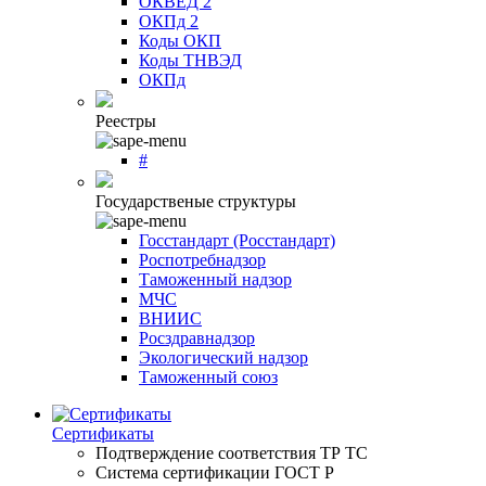
ОКВЕД 2
ОКПд 2
Коды ОКП
Коды ТНВЭД
ОКПд
Реестры
#
Государственые структуры
Госстандарт (Росстандарт)
Роспотребнадзор
Таможенный надзор
МЧС
ВНИИС
Росздравнадзор
Экологический надзор
Таможенный союз
Сертификаты
Подтверждение соответствия ТР ТС
Система сертификации ГОСТ Р