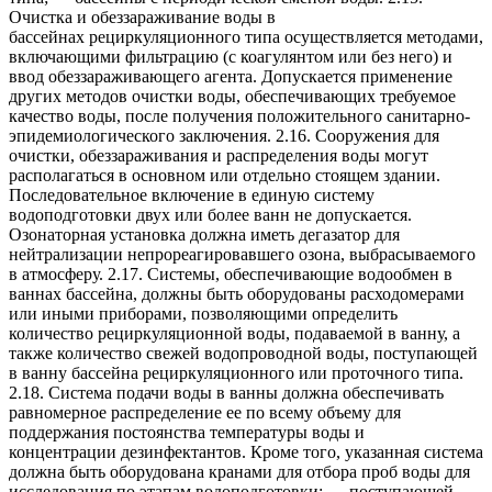
Очистка и обеззараживание воды в
бассейнах рециркуляционного типа осуществляется методами,
включающими фильтрацию (с коагулянтом или без него) и
ввод обеззараживающего агента. Допускается применение
других методов очистки воды, обеспечивающих требуемое
качество воды, после получения положительного санитарно-
эпидемиологического заключения. 2.16. Сооружения для
очистки, обеззараживания и распределения воды могут
располагаться в основном или отдельно стоящем здании.
Последовательное включение в единую систему
водоподготовки двух или более ванн не допускается.
Озонаторная установка должна иметь дегазатор для
нейтрализации непрореагировавшего озона, выбрасываемого
в атмосферу. 2.17. Системы, обеспечивающие водообмен в
ваннах бассейна, должны быть оборудованы расходомерами
или иными приборами, позволяющими определить
количество рециркуляционной воды, подаваемой в ванну, а
также количество свежей водопроводной воды, поступающей
в ванну бассейна рециркуляционного или проточного типа.
2.18. Система подачи воды в ванны должна обеспечивать
равномерное распределение ее по всему объему для
поддержания постоянства температуры воды и
концентрации дезинфектантов. Кроме того, указанная система
должна быть оборудована кранами для отбора проб воды для
исследования по этапам водоподготовки: — поступающей —