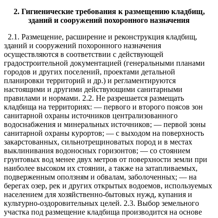
2. Гигиенические требования к размещению кладбищ,
зданий и сооружений похоронного назначения
2.1. Размещение, расширение и реконструкция кладбищ,
зданий и сооружений похоронного назначения
осуществляются в соответствии с действующей
градостроительной документацией (генеральными планами
городов и других поселений, проектами детальной
планировки территорий и др.) и регламентируются
настоящими и другими действующими санитарными
правилами и нормами. 2.2. Не разрешается размещать
кладбища на территориях: — первого и второго поясов зон
санитарной охраны источников централизованного
водоснабжения и минеральных источников; — первой зоны
санитарной охраны курортов; — с выходом на поверхность
закарстованных, сильнотрещиноватых пород и в местах
выклинивания водоносных горизонтов; — со стоянием
грунтовых вод менее двух метров от поверхности земли при
наиболее высоком их стоянии, а также на затапливаемых,
подверженным оползням и обвалам, заболоченных; — на
берегах озер, рек и других открытых водоемов, используемых
населением для хозяйственно-бытовых нужд, купания и
культурно-оздоровительных целей. 2.3. Выбор земельного
участка под размещение кладбища производится на основе