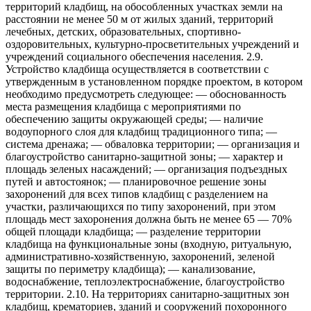
территорий кладбищ, на обособленных участках земли на
расстоянии не менее 50 м от жилых зданий, территорий
лечебных, детских, образовательных, спортивно-
оздоровительных, культурно-просветительных учреждений и
учреждений социального обеспечения населения. 2.9.
Устройство кладбища осуществляется в соответствии с
утвержденным в установленном порядке проектом, в котором
необходимо предусмотреть следующее: — обоснованность
места размещения кладбища с мероприятиями по
обеспечению защиты окружающей среды; — наличие
водоупорного слоя для кладбищ традиционного типа; —
система дренажа; — обваловка территории; — организация и
благоустройство санитарно-защитной зоны; — характер и
площадь зеленых насаждений; — организация подъездных
путей и автостоянок; — планировочное решение зоны
захоронений для всех типов кладбищ с разделением на
участки, различающихся по типу захоронений, при этом
площадь мест захоронения должна быть не менее 65 — 70%
общей площади кладбища; — разделение территории
кладбища на функциональные зоны (входную, ритуальную,
административно-хозяйственную, захоронений, зеленой
защиты по периметру кладбища); — канализование,
водоснабжение, теплоэлектроснабжение, благоустройство
территории. 2.10. На территориях санитарно-защитных зон
кладбищ, крематориев, зданий и сооружений похоронного