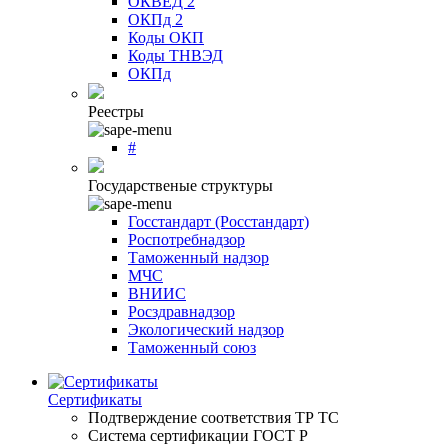
ОКВЕД 2
ОКПд 2
Коды ОКП
Коды ТНВЭД
ОКПд
Реестры
#
Государственые структуры
Госстандарт (Росстандарт)
Роспотребнадзор
Таможенный надзор
МЧС
ВНИИС
Росздравнадзор
Экологический надзор
Таможенный союз
Сертификаты
Подтверждение соответствия ТР ТС
Система сертификации ГОСТ Р