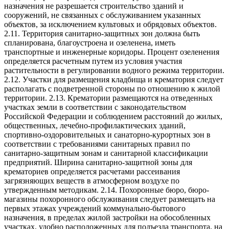
назначения не разрешается строительство зданий и
сооружений, не связанных с обслуживанием указанных
объектов, за исключением культовых и обрядовых объектов.
2.11. Территория санитарно-защитных зон должна быть
спланирована, благоустроена и озеленена, иметь
транспортные и инженерные коридоры. Процент озеленения
определяется расчетным путем из условия участия
растительности в регулировании водного режима территории.
2.12. Участки для размещения кладбища и крематория следует
располагать с подветренной стороны по отношению к жилой
территории. 2.13. Крематории размещаются на отведенных
участках земли в соответствии с законодательством
Российской Федерации и соблюдением расстояний до жилых,
общественных, лечебно-профилактических зданий,
спортивно-оздоровительных и санаторно-курортных зон в
соответствии с требованиями санитарных правил по
санитарно-защитным зонам и санитарной классификации
предприятий. Ширина санитарно-защитной зоны для
крематориев определяется расчетами рассеивания
загрязняющих веществ в атмосферном воздухе по
утвержденным методикам. 2.14. Похоронные бюро, бюро-
магазины похоронного обслуживания следует размещать на
первых этажах учреждений коммунально-бытового
назначения, в пределах жилой застройки на обособленных
участках, удобно расположенных для подъезда транспорта, на