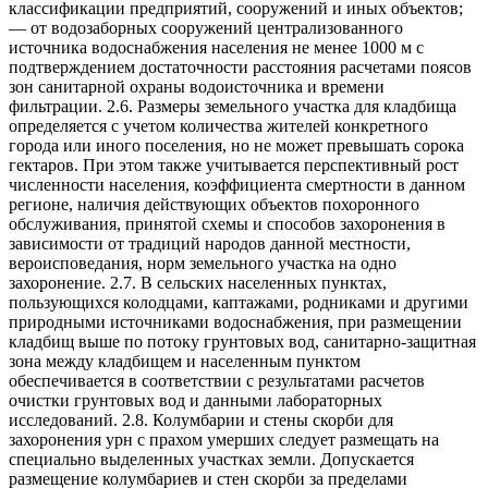
классификации предприятий, сооружений и иных объектов;
— от водозаборных сооружений централизованного
источника водоснабжения населения не менее 1000 м с
подтверждением достаточности расстояния расчетами поясов
зон санитарной охраны водоисточника и времени
фильтрации. 2.6. Размеры земельного участка для кладбища
определяется с учетом количества жителей конкретного
города или иного поселения, но не может превышать сорока
гектаров. При этом также учитывается перспективный рост
численности населения, коэффициента смертности в данном
регионе, наличия действующих объектов похоронного
обслуживания, принятой схемы и способов захоронения в
зависимости от традиций народов данной местности,
вероисповедания, норм земельного участка на одно
захоронение. 2.7. В сельских населенных пунктах,
пользующихся колодцами, каптажами, родниками и другими
природными источниками водоснабжения, при размещении
кладбищ выше по потоку грунтовых вод, санитарно-защитная
зона между кладбищем и населенным пунктом
обеспечивается в соответствии с результатами расчетов
очистки грунтовых вод и данными лабораторных
исследований. 2.8. Колумбарии и стены скорби для
захоронения урн с прахом умерших следует размещать на
специально выделенных участках земли. Допускается
размещение колумбариев и стен скорби за пределами