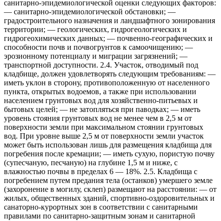
санитарно-эпидемиологической оценки следующих факторов:
— санитарно-эпидемиологической обстановки; —
градостроительного назначения и ландшафтного зонирования
территории; — геологических, гидрогеологических и
гидрогеохимических данных; — почвенно-географических и
способности почв и почвогрунтов к самоочищению; —
эрозионному потенциалу и миграции загрязнений; —
транспортной доступности. 2.4. Участок, отводимый под
кладбище, должен удовлетворять следующим требованиям: —
иметь уклон в сторону, противоположенную от населенного
пункта, открытых водоемов, а также при использовании
населением грунтовых вод для хозяйственно-питьевых и
бытовых целей; — не затопляться при паводках; — иметь
уровень стояния грунтовых вод не менее чем в 2,5 м от
поверхности земли при максимальном стоянии грунтовых
вод. При уровне выше 2,5 м от поверхности земли участок
может быть использован лишь для размещения кладбища для
погребения после кремации; — иметь сухую, пористую почву
(супесчаную, песчаную) на глубине 1,5 м и ниже, с
влажностью почвы в пределах 6 — 18%. 2.5. Кладбища с
погребением путем предания тела (останков) умершего земле
(захоронение в могилу, склеп) размещают на расстоянии: — от
жилых, общественных зданий, спортивно-оздоровительных и
санаторно-курортных зон в соответствии с санитарными
правилами по санитарно-защитным зонам и санитарной