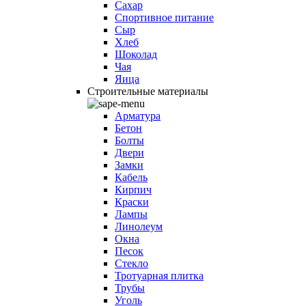
Сахар
Спортивное питание
Сыр
Хлеб
Шоколад
Чая
Яица
Строительные материалы
Арматура
Бетон
Болты
Двери
Замки
Кабель
Кирпич
Краски
Лампы
Линолеум
Окна
Песок
Стекло
Тротуарная плитка
Трубы
Уголь