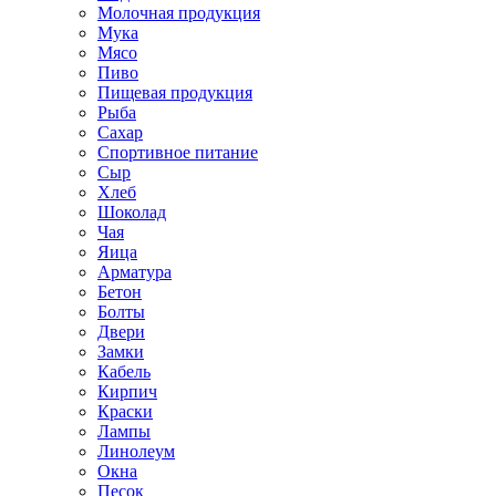
Молочная продукция
Мука
Мясо
Пиво
Пищевая продукция
Рыба
Сахар
Спортивное питание
Сыр
Хлеб
Шоколад
Чая
Яица
Арматура
Бетон
Болты
Двери
Замки
Кабель
Кирпич
Краски
Лампы
Линолеум
Окна
Песок