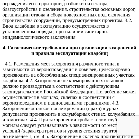
ограждения его территории, разбивки на сектора,
благоустройства и озеленения, строительства основных дорог,
организации отвода и сбора поверхностных вод, окончания
строительства сооружений, предусмотренных проектом. 3.2.
Ввод кладбища в эксплуатацию осуществляется в
установленном порядке, при наличии санитарно-
эпидемиологического заключения.
4. Гигиенические требования при организации захоронений
и правила эксплуатации кладбищ
4.1. Размещения мест захоронения различного типа, в
зависимости от вероисповедания и обычаев, целесообразно
производить на обособленных специализированных участках
кладбища. 4.2. Захоронение не кремированных останков
должно производиться в соответствии с действующим
законодательством Российской Федерации. Погребение может
осуществляться в могилах, склепах в соответствии с
вероисповеданием и национальными традициями. 4.3.
Захоронение останков после кремации (праха) в урнах
допускается производить в колумбарных стенах, колумбариях
и в могилах. 4.4. При захоронении гроба с телом глубину
могилы следует устанавливать в зависимости от местных
условий (характера грунтов и уровня стояния грунтовых вод),
но не менее 1,5 м. 4.5. Захоронение в склепах производится в