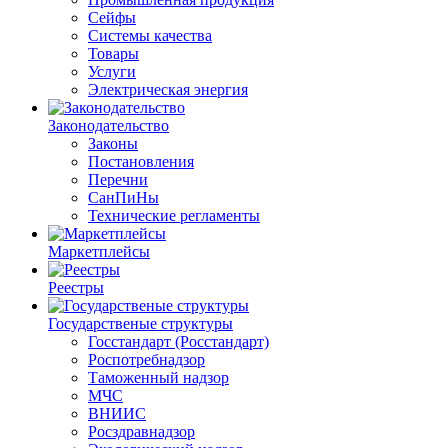
Сейфы
Системы качества
Товары
Услуги
Электрическая энергия
Законодательство
Законы
Постановления
Перечни
СанПиНы
Технические регламенты
Маркетплейсы
Реестры
Государственые структуры
Госстандарт (Росстандарт)
Роспотребнадзор
Таможенный надзор
МЧС
ВНИИС
Росздравнадзор