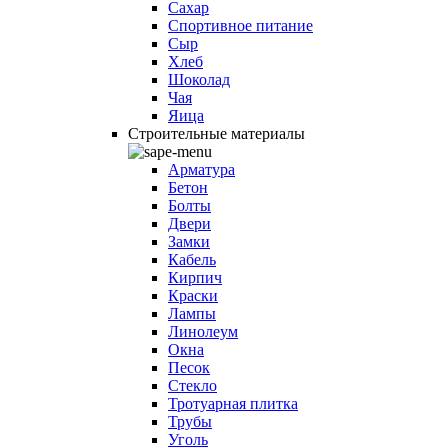
Сахар
Спортивное питание
Сыр
Хлеб
Шоколад
Чая
Яица
Строительные материалы
Арматура
Бетон
Болты
Двери
Замки
Кабель
Кирпич
Краски
Лампы
Линолеум
Окна
Песок
Стекло
Тротуарная плитка
Трубы
Уголь