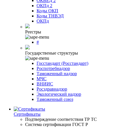
ОКВЕД 2
ОКПд 2
Коды ОКП
Коды ТНВЭД
ОКПд
Реестры
#
Государственые структуры
Госстандарт (Росстандарт)
Роспотребнадзор
Таможенный надзор
МЧС
ВНИИС
Росздравнадзор
Экологический надзор
Таможенный союз
Сертификаты
Подтверждение соответствия ТР ТС
Система сертификации ГОСТ Р