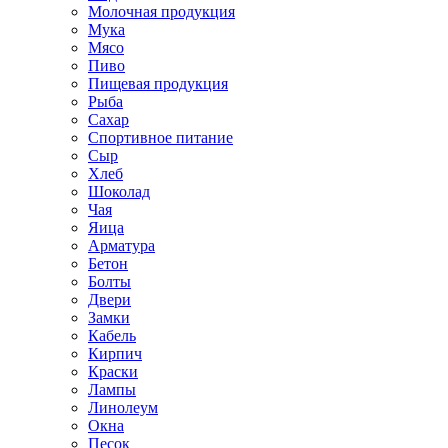
Молочная продукция
Мука
Мясо
Пиво
Пищевая продукция
Рыба
Сахар
Спортивное питание
Сыр
Хлеб
Шоколад
Чая
Яица
Арматура
Бетон
Болты
Двери
Замки
Кабель
Кирпич
Краски
Лампы
Линолеум
Окна
Песок