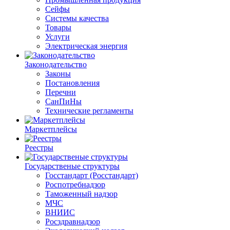
Сейфы
Системы качества
Товары
Услуги
Электрическая энергия
Законодательство
Законы
Постановления
Перечни
СанПиНы
Технические регламенты
Маркетплейсы
Реестры
Государственые структуры
Госстандарт (Росстандарт)
Роспотребнадзор
Таможенный надзор
МЧС
ВНИИС
Росздравнадзор