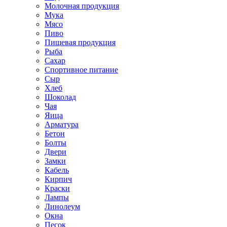
Молочная продукция
Мука
Мясо
Пиво
Пищевая продукция
Рыба
Сахар
Спортивное питание
Сыр
Хлеб
Шоколад
Чая
Яица
Арматура
Бетон
Болты
Двери
Замки
Кабель
Кирпич
Краски
Лампы
Линолеум
Окна
Песок