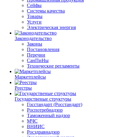
Сейфы
Системы качества
Товары
Услуги
Электрическая энергия
Законодательство
Законы
Постановления
Перечни
СанПиНы
Технические регламенты
Маркетплейсы
Реестры
Государственые структуры
Госстандарт (Росстандарт)
Роспотребнадзор
Таможенный надзор
МЧС
ВНИИС
Росздравнадзор