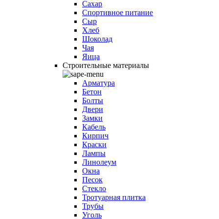
Сахар
Спортивное питание
Сыр
Хлеб
Шоколад
Чая
Яица
Строительные материалы
Арматура
Бетон
Болты
Двери
Замки
Кабель
Кирпич
Краски
Лампы
Линолеум
Окна
Песок
Стекло
Тротуарная плитка
Трубы
Уголь