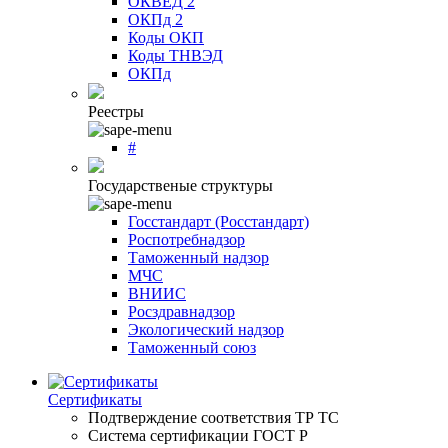
ОКВЕД 2
ОКПд 2
Коды ОКП
Коды ТНВЭД
ОКПд
Реестры
#
Государственые структуры
Госстандарт (Росстандарт)
Роспотребнадзор
Таможенный надзор
МЧС
ВНИИС
Росздравнадзор
Экологический надзор
Таможенный союз
Сертификаты
Подтверждение соответствия ТР ТС
Система сертификации ГОСТ Р