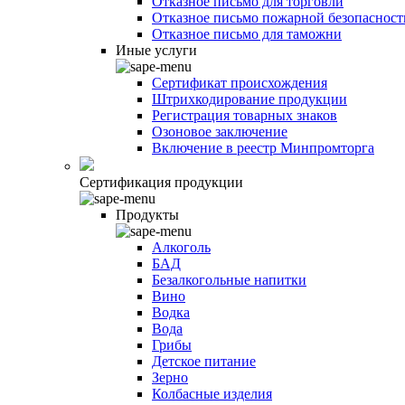
Отказное письмо для торговли
Отказное письмо пожарной безопасност
Отказное письмо для таможни
Иные услуги
Сертификат происхождения
Штрихкодирование продукции
Регистрация товарных знаков
Озоновое заключение
Включение в реестр Минпромторга
Сертификация продукции
Продукты
Алкоголь
БАД
Безалкогольные напитки
Вино
Водка
Вода
Грибы
Детское питание
Зерно
Колбасные изделия