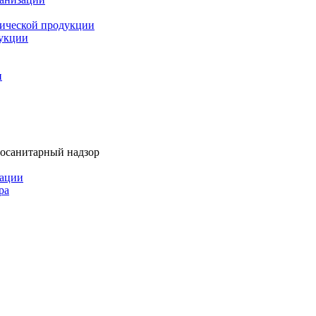
мической продукции
дукции
и
тосанитарный надзор
рации
ра