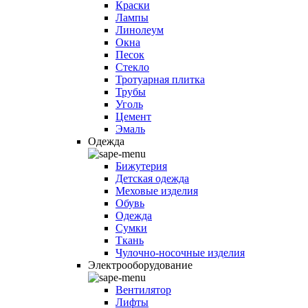
Краски
Лампы
Линолеум
Окна
Песок
Стекло
Тротуарная плитка
Трубы
Уголь
Цемент
Эмаль
Одежда
Бижутерия
Детская одежда
Меховые изделия
Обувь
Одежда
Сумки
Ткань
Чулочно-носочные изделия
Электрооборудование
Вентилятор
Лифты