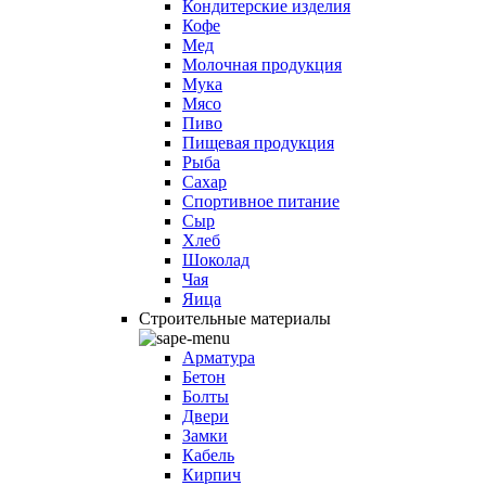
Кондитерские изделия
Кофе
Мед
Молочная продукция
Мука
Мясо
Пиво
Пищевая продукция
Рыба
Сахар
Спортивное питание
Сыр
Хлеб
Шоколад
Чая
Яица
Строительные материалы
Арматура
Бетон
Болты
Двери
Замки
Кабель
Кирпич