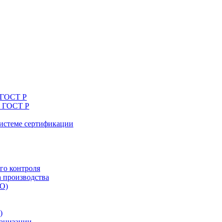
 ГОСТ Р
я ГОСТ Р
системе сертификации
го контроля
а производства
ТО)
)
ганизации