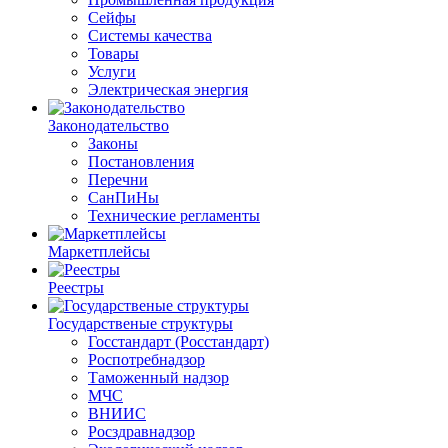
Сейфы
Системы качества
Товары
Услуги
Электрическая энергия
Законодательство
Законы
Постановления
Перечни
СанПиНы
Технические регламенты
Маркетплейсы
Реестры
Государственые структуры
Госстандарт (Росстандарт)
Роспотребнадзор
Таможенный надзор
МЧС
ВНИИС
Росздравнадзор