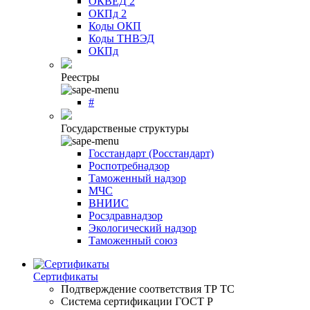
ОКВЕД 2
ОКПд 2
Коды ОКП
Коды ТНВЭД
ОКПд
Реестры
#
Государственые структуры
Госстандарт (Росстандарт)
Роспотребнадзор
Таможенный надзор
МЧС
ВНИИС
Росздравнадзор
Экологический надзор
Таможенный союз
Сертификаты
Подтверждение соответствия ТР ТС
Система сертификации ГОСТ Р