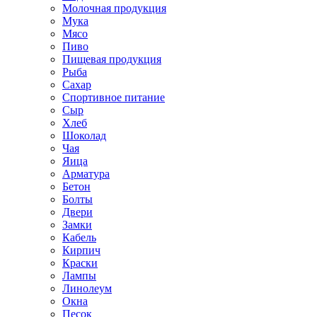
Молочная продукция
Мука
Мясо
Пиво
Пищевая продукция
Рыба
Сахар
Спортивное питание
Сыр
Хлеб
Шоколад
Чая
Яица
Арматура
Бетон
Болты
Двери
Замки
Кабель
Кирпич
Краски
Лампы
Линолеум
Окна
Песок