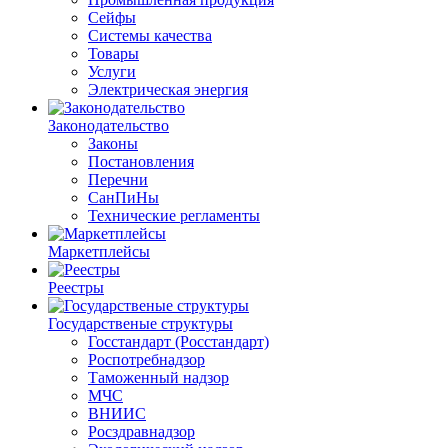
Сейфы
Системы качества
Товары
Услуги
Электрическая энергия
Законодательство
Законы
Постановления
Перечни
СанПиНы
Технические регламенты
Маркетплейсы
Реестры
Государственые структуры
Госстандарт (Росстандарт)
Роспотребнадзор
Таможенный надзор
МЧС
ВНИИС
Росздравнадзор