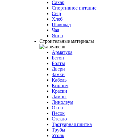
Сахар
Спортивное питание
Сыр
Хлеб
Шоколад
Чая
Яица
Строительные материалы
Арматура
Бетон
Болты
Двери
Замки
Кабель
Кирпич
Краски
Лампы
Линолеум
Окна
Песок
Стекло
Тротуарная плитка
Трубы
Уголь