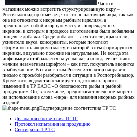
Часто в
магазинах можно встретить структурированную икру –
Россельхознадзор отмечает, что это не настоящая икра, так как
она не относится к икорным рыбным изделиям, а
представляет собой икорную массу из поврежденных
икринок, к которым в процессе изготовления были добавлены
пищевые добавки. Среди добавок – загустители, красители,
усилители вкуса, консерванты, которые помогают
сформировать икорную массу, из которой затем формируются
икринки, визуально похожие на натуральные. Не всегда эта
информация отображается на упаковке, а иногда ее печатают
мелким незаметным шрифтом – как итог, покупатель вводится
в заблуждение. В связи с этим Россельхознадзор направил
письмо с просьбой разобраться в ситуации в Роспотребнадзор.
Кроме того, ведомство планирует подготовить проект
изменений в ТР ЕАЭС «О безопасности рыбы и рыбной
продукции». Он, в том числе, предполагает введение запрета
на использование слова «икра» для названия икорных рыбных
изделий.
Подтверждение соответствия ТР ТС
Деларация соответсвия ТР ТС
Протокол испытания на продукцию
Сертификат ТР ТС