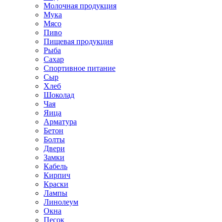
Молочная продукция
Мука
Мясо
Пиво
Пищевая продукция
Рыба
Сахар
Спортивное питание
Сыр
Хлеб
Шоколад
Чая
Яица
Арматура
Бетон
Болты
Двери
Замки
Кабель
Кирпич
Краски
Лампы
Линолеум
Окна
Песок