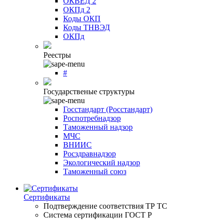
ОКВЕД 2
ОКПд 2
Коды ОКП
Коды ТНВЭД
ОКПд
Реестры
#
Государственые структуры
Госстандарт (Росстандарт)
Роспотребнадзор
Таможенный надзор
МЧС
ВНИИС
Росздравнадзор
Экологический надзор
Таможенный союз
Сертификаты
Подтверждение соответствия ТР ТС
Система сертификации ГОСТ Р