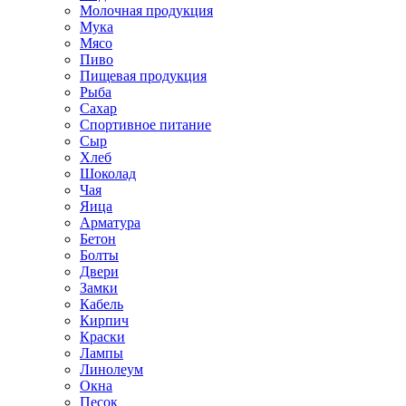
Молочная продукция
Мука
Мясо
Пиво
Пищевая продукция
Рыба
Сахар
Спортивное питание
Сыр
Хлеб
Шоколад
Чая
Яица
Арматура
Бетон
Болты
Двери
Замки
Кабель
Кирпич
Краски
Лампы
Линолеум
Окна
Песок