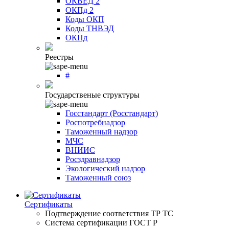
ОКВЕД 2
ОКПд 2
Коды ОКП
Коды ТНВЭД
ОКПд
Реестры
#
Государственые структуры
Госстандарт (Росстандарт)
Роспотребнадзор
Таможенный надзор
МЧС
ВНИИС
Росздравнадзор
Экологический надзор
Таможенный союз
Сертификаты
Подтверждение соответствия ТР ТС
Система сертификации ГОСТ Р