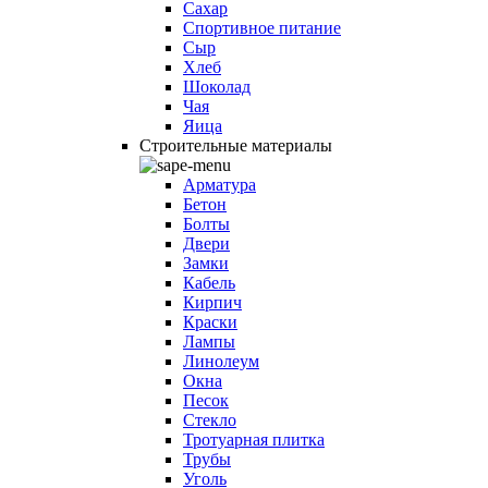
Сахар
Спортивное питание
Сыр
Хлеб
Шоколад
Чая
Яица
Строительные материалы
Арматура
Бетон
Болты
Двери
Замки
Кабель
Кирпич
Краски
Лампы
Линолеум
Окна
Песок
Стекло
Тротуарная плитка
Трубы
Уголь