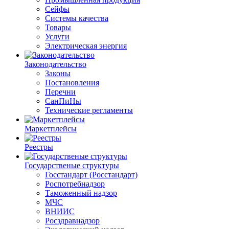
Сейфы
Системы качества
Товары
Услуги
Электрическая энергия
Законодательство
Законы
Постановления
Перечни
СанПиНы
Технические регламенты
Маркетплейсы
Реестры
Государственые структуры
Госстандарт (Росстандарт)
Роспотребнадзор
Таможенный надзор
МЧС
ВНИИС
Росздравнадзор