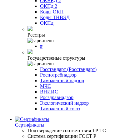
ОКВЕД 2
ОКПд 2
Коды ОКП
Коды ТНВЭД
ОКПд
Реестры
#
Государственые структуры
Госстандарт (Росстандарт)
Роспотребнадзор
Таможенный надзор
МЧС
ВНИИС
Росздравнадзор
Экологический надзор
Таможенный союз
Сертификаты
Подтверждение соответствия ТР ТС
Система сертификации ГОСТ Р