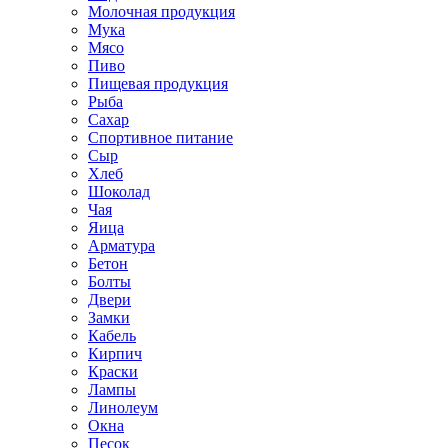
Молочная продукция
Мука
Мясо
Пиво
Пищевая продукция
Рыба
Сахар
Спортивное питание
Сыр
Хлеб
Шоколад
Чая
Яица
Арматура
Бетон
Болты
Двери
Замки
Кабель
Кирпич
Краски
Лампы
Линолеум
Окна
Песок