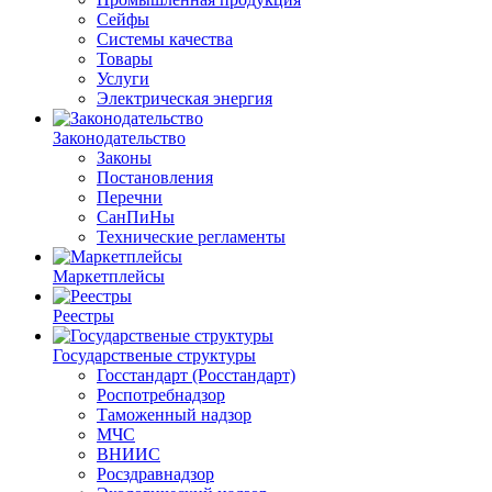
Сейфы
Системы качества
Товары
Услуги
Электрическая энергия
Законодательство
Законы
Постановления
Перечни
СанПиНы
Технические регламенты
Маркетплейсы
Реестры
Государственые структуры
Госстандарт (Росстандарт)
Роспотребнадзор
Таможенный надзор
МЧС
ВНИИС
Росздравнадзор