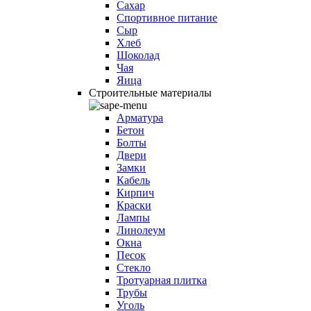
Сахар
Спортивное питание
Сыр
Хлеб
Шоколад
Чая
Яица
Строительные материалы
Арматура
Бетон
Болты
Двери
Замки
Кабель
Кирпич
Краски
Лампы
Линолеум
Окна
Песок
Стекло
Тротуарная плитка
Трубы
Уголь