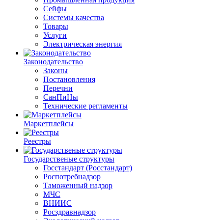
Сейфы
Системы качества
Товары
Услуги
Электрическая энергия
Законодательство
Законы
Постановления
Перечни
СанПиНы
Технические регламенты
Маркетплейсы
Реестры
Государственые структуры
Госстандарт (Росстандарт)
Роспотребнадзор
Таможенный надзор
МЧС
ВНИИС
Росздравнадзор