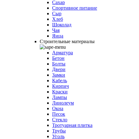
Сахар
Спортивное питание
Сыр
Хлеб
Шоколад
Чая
Яица
Строительные материалы
Арматура
Бетон
Болты
Двери
Замки
Кабель
Кирпич
Краски
Лампы
Линолеум
Окна
Песок
Стекло
Тротуарная плитка
Трубы
Уголь