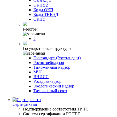
ОКВЕД 2
ОКПд 2
Коды ОКП
Коды ТНВЭД
ОКПд
Реестры
#
Государственые структуры
Госстандарт (Росстандарт)
Роспотребнадзор
Таможенный надзор
МЧС
ВНИИС
Росздравнадзор
Экологический надзор
Таможенный союз
Сертификаты
Подтверждение соответствия ТР ТС
Система сертификации ГОСТ Р