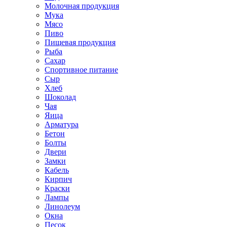
Молочная продукция
Мука
Мясо
Пиво
Пищевая продукция
Рыба
Сахар
Спортивное питание
Сыр
Хлеб
Шоколад
Чая
Яица
Арматура
Бетон
Болты
Двери
Замки
Кабель
Кирпич
Краски
Лампы
Линолеум
Окна
Песок