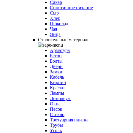
Сахар
Спортивное питание
Сыр
Хлеб
Шоколад
Чая
Яица
Строительные материалы
Арматура
Бетон
Болты
Двери
Замки
Кабель
Кирпич
Краски
Лампы
Линолеум
Окна
Песок
Стекло
Тротуарная плитка
Трубы
Уголь