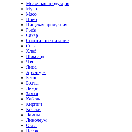
Молочная продукция
Мука
Мясо
Пиво
Пищевая продукция
Рыба
Сахар
Спортивное питание
Сыр
Хлеб
Шоколад
Чая
Яица
Арматура
Бетон
Болты
Двери
Замки
Кабель
Кирпич
Краски
Лампы
Линолеум
Окна
Песок