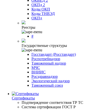
ОКВЕД 2
ОКПд 2
Коды ОКП
Коды ТНВЭД
ОКПд
Реестры
#
Государственые структуры
Госстандарт (Росстандарт)
Роспотребнадзор
Таможенный надзор
МЧС
ВНИИС
Росздравнадзор
Экологический надзор
Таможенный союз
Сертификаты
Подтверждение соответствия ТР ТС
Система сертификации ГОСТ Р