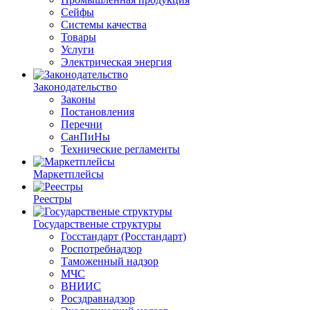
Сейфы
Системы качества
Товары
Услуги
Электрическая энергия
Законодательство
Законы
Постановления
Перечни
СанПиНы
Технические регламенты
Маркетплейсы
Реестры
Государственые структуры
Госстандарт (Росстандарт)
Роспотребнадзор
Таможенный надзор
МЧС
ВНИИС
Росздравнадзор