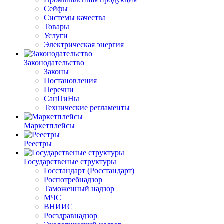
Сейфы
Системы качества
Товары
Услуги
Электрическая энергия
Законодательство
Законы
Постановления
Перечни
СанПиНы
Технические регламенты
Маркетплейсы
Реестры
Государственые структуры
Госстандарт (Росстандарт)
Роспотребнадзор
Таможенный надзор
МЧС
ВНИИС
Росздравнадзор