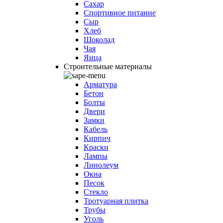
Сахар
Спортивное питание
Сыр
Хлеб
Шоколад
Чая
Яица
Строительные материалы
Арматура
Бетон
Болты
Двери
Замки
Кабель
Кирпич
Краски
Лампы
Линолеум
Окна
Песок
Стекло
Тротуарная плитка
Трубы
Уголь