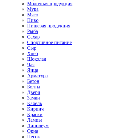
Молочная продукция
Мука
Мясо
Пиво
Пищевая продукция
Рыба
Сахар
Спортивное питание
Сыр
Хлеб
Шоколад
Чая
Яица
Арматура
Бетон
Болты
Двери
Замки
Кабель
Кирпич
Краски
Лампы
Линолеум
Окна
Песок