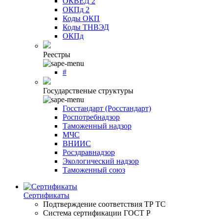
ОКВЕД 2
ОКПд 2
Коды ОКП
Коды ТНВЭД
ОКПд
Реестры
#
Государственые структуры
Госстандарт (Росстандарт)
Роспотребнадзор
Таможенный надзор
МЧС
ВНИИС
Росздравнадзор
Экологический надзор
Таможенный союз
Сертификаты
Подтверждение соответствия ТР ТС
Система сертификации ГОСТ Р