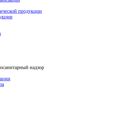
мической продукции
дукции
и
тосанитарный надзор
рации
ра