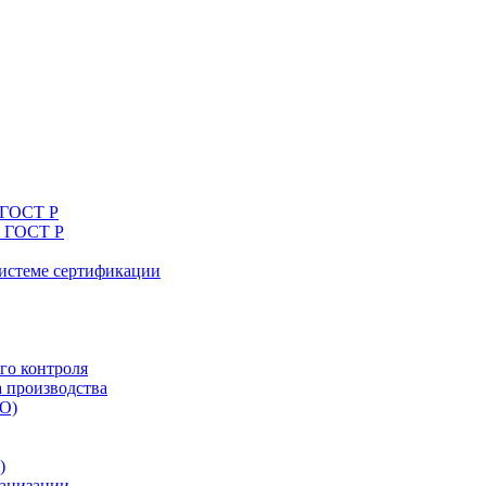
 ГОСТ Р
я ГОСТ Р
системе сертификации
го контроля
а производства
ТО)
)
ганизации