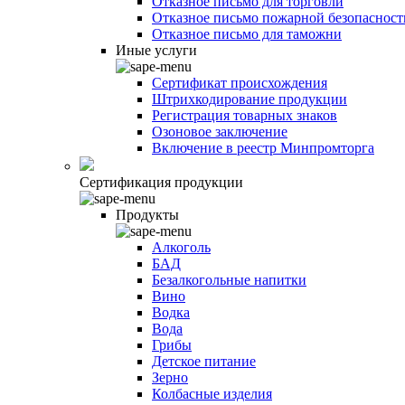
Отказное письмо для торговли
Отказное письмо пожарной безопасност
Отказное письмо для таможни
Иные услуги
Сертификат происхождения
Штрихкодирование продукции
Регистрация товарных знаков
Озоновое заключение
Включение в реестр Минпромторга
Сертификация продукции
Продукты
Алкоголь
БАД
Безалкогольные напитки
Вино
Водка
Вода
Грибы
Детское питание
Зерно
Колбасные изделия