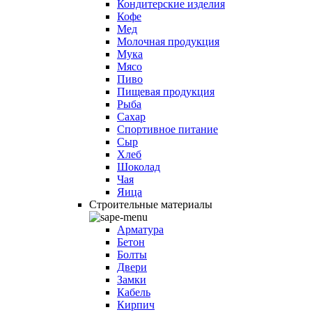
Кондитерские изделия
Кофе
Мед
Молочная продукция
Мука
Мясо
Пиво
Пищевая продукция
Рыба
Сахар
Спортивное питание
Сыр
Хлеб
Шоколад
Чая
Яица
Строительные материалы
Арматура
Бетон
Болты
Двери
Замки
Кабель
Кирпич