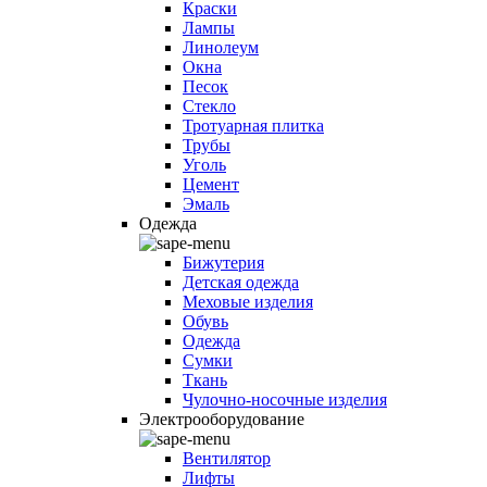
Краски
Лампы
Линолеум
Окна
Песок
Стекло
Тротуарная плитка
Трубы
Уголь
Цемент
Эмаль
Одежда
Бижутерия
Детская одежда
Меховые изделия
Обувь
Одежда
Сумки
Ткань
Чулочно-носочные изделия
Электрооборудование
Вентилятор
Лифты