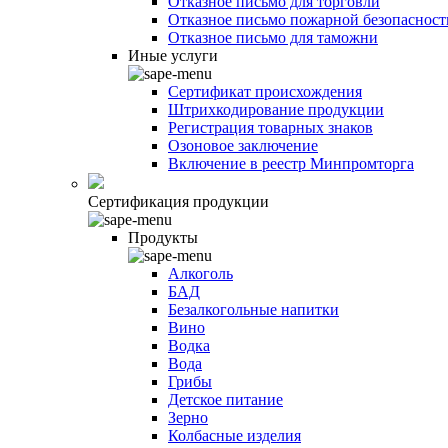
Отказное письмо для торговли
Отказное письмо пожарной безопасност
Отказное письмо для таможни
Иные услуги
Сертификат происхождения
Штрихкодирование продукции
Регистрация товарных знаков
Озоновое заключение
Включение в реестр Минпромторга
Сертификация продукции
Продукты
Алкоголь
БАД
Безалкогольные напитки
Вино
Водка
Вода
Грибы
Детское питание
Зерно
Колбасные изделия