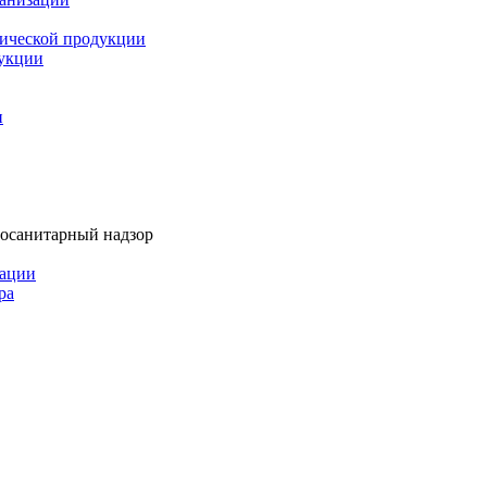
мической продукции
дукции
и
тосанитарный надзор
рации
ра