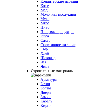
Кондитерские изделия
Кофе
Мед
Молочная продукция
Мука
Мясо
Пиво
Пищевая продукция
Рыба
Сахар
Спортивное питание
Сыр
Хлеб
Шоколад
Чая
Яица
Строительные материалы
Арматура
Бетон
Болты
Двери
Замки
Кабель
Кирпич