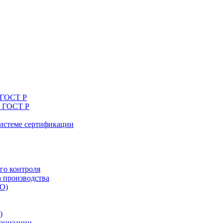
 ГОСТ Р
я ГОСТ Р
системе сертификации
го контроля
а производства
ТО)
)
ганизации