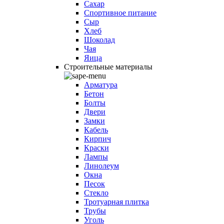
Сахар
Спортивное питание
Сыр
Хлеб
Шоколад
Чая
Яица
Строительные материалы
Арматура
Бетон
Болты
Двери
Замки
Кабель
Кирпич
Краски
Лампы
Линолеум
Окна
Песок
Стекло
Тротуарная плитка
Трубы
Уголь