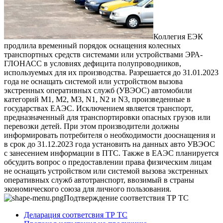
Коллегия ЕЭК
продлила временный порядок оснащения колесных
транспортных средств системами или устройствами ЭРА-
ГЛОНАСС в условиях дефицита полупроводников,
используемых для их производства.
Разрешается до 31.01.2023
года не оснащать системой или устройством вызова
экстренных оперативных служб (УВЭОС) автомобили
категорий M1, M2, M3, N1, N2 и N3, произведенные в
государствах ЕАЭС. Исключением является транспорт,
предназначенный для транспортировки опасных грузов или
перевозки детей.
При этом производители должны
информировать потребителя о необходимости дооснащения и
в срок до 31.12.2023 года установить на данных авто УВЭОС
с занесением информации в ПТС.
Также в ЕАЭС планируется
обсудить вопрос о предоставлении права физическим лицам
не оснащать устройством или системой вызова экстренных
оперативных служб автотранспорт, ввозимый в страны
экономического союза для личного пользования.
Подтверждение соответствия ТР ТС
Деларация соответсвия ТР ТС