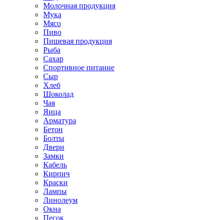
Молочная продукция
Мука
Мясо
Пиво
Пищевая продукция
Рыба
Сахар
Спортивное питание
Сыр
Хлеб
Шоколад
Чая
Яица
Арматура
Бетон
Болты
Двери
Замки
Кабель
Кирпич
Краски
Лампы
Линолеум
Окна
Песок