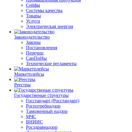
Сейфы
Системы качества
Товары
Услуги
Электрическая энергия
Законодательство
Законы
Постановления
Перечни
СанПиНы
Технические регламенты
Маркетплейсы
Реестры
Государственые структуры
Госстандарт (Росстандарт)
Роспотребнадзор
Таможенный надзор
МЧС
ВНИИС
Росздравнадзор