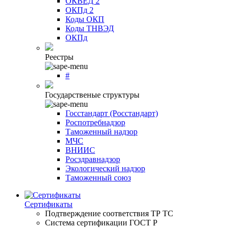
ОКВЕД 2
ОКПд 2
Коды ОКП
Коды ТНВЭД
ОКПд
Реестры
#
Государственые структуры
Госстандарт (Росстандарт)
Роспотребнадзор
Таможенный надзор
МЧС
ВНИИС
Росздравнадзор
Экологический надзор
Таможенный союз
Сертификаты
Подтверждение соответствия ТР ТС
Система сертификации ГОСТ Р