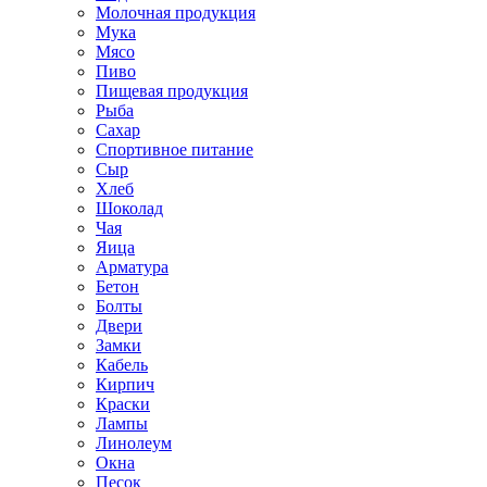
Молочная продукция
Мука
Мясо
Пиво
Пищевая продукция
Рыба
Сахар
Спортивное питание
Сыр
Хлеб
Шоколад
Чая
Яица
Арматура
Бетон
Болты
Двери
Замки
Кабель
Кирпич
Краски
Лампы
Линолеум
Окна
Песок