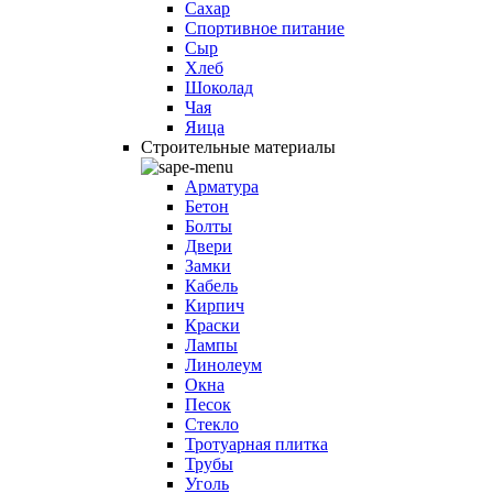
Сахар
Спортивное питание
Сыр
Хлеб
Шоколад
Чая
Яица
Строительные материалы
Арматура
Бетон
Болты
Двери
Замки
Кабель
Кирпич
Краски
Лампы
Линолеум
Окна
Песок
Стекло
Тротуарная плитка
Трубы
Уголь