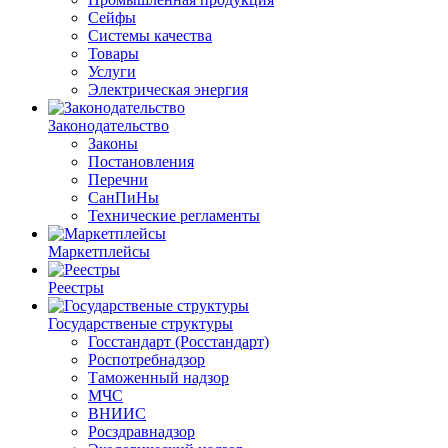
Сейфы
Системы качества
Товары
Услуги
Электрическая энергия
Законодательство
Законы
Постановления
Перечни
СанПиНы
Технические регламенты
Маркетплейсы
Реестры
Государственые структуры
Госстандарт (Росстандарт)
Роспотребнадзор
Таможенный надзор
МЧС
ВНИИС
Росздравнадзор