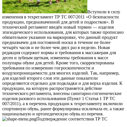
Вступили в силу
изменения в техрегламент ТР ТС 007/2011 «О безопасности
продукции, предназначенной для детей и подростков». В
технический регламент введён новый термин — изделия
эпизодического использования, для которых также прописано
обязательное указание на маркировке, что данный продукт
предназначен для постоянной носки в течение не более
четырёх часов и не более чем двух раз в неделю. Новая
редакция содержит нормы и требования к массажерам для
десен и зубным щеткам, изменены требования к массе
полупары обуви для детей. Кроме того, скорректированы
требования по измерению гигроскопичности и
воздухопроницаемости для многих изделий. Так, например,
для изделий второго слоя эти данные показатели
определяются отдельно для подкладки и для верха изделия. К
продукции, на которую распространяется действие
технического регламента, внесены санитарно-гигиенические
изделия разового использования (Пункт 1 Статья 1 ТР ТС
007/2011), а в перечень продукции к техрегламенту включили
спортивную обувь, ранее формулировка исключала ее, а также
национальную и ортопедическую обувь из перечня.
Подтверждение соответствия ТР ТС