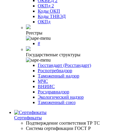
ОКВЕД 2
ОКПд 2
Коды ОКП
Коды ТНВЭД
ОКПд
Реестры
#
Государственые структуры
Госстандарт (Росстандарт)
Роспотребнадзор
Таможенный надзор
МЧС
ВНИИС
Росздравнадзор
Экологический надзор
Таможенный союз
Сертификаты
Подтверждение соответствия ТР ТС
Система сертификации ГОСТ Р