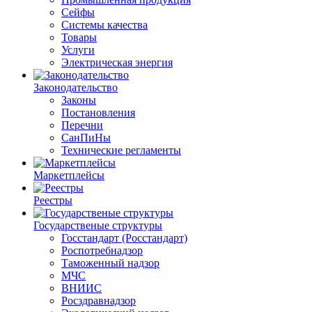
Сейфы
Системы качества
Товары
Услуги
Электрическая энергия
Законодательство
Законы
Постановления
Перечни
СанПиНы
Технические регламенты
Маркетплейсы
Реестры
Государственые структуры
Госстандарт (Росстандарт)
Роспотребнадзор
Таможенный надзор
МЧС
ВНИИС
Росздравнадзор