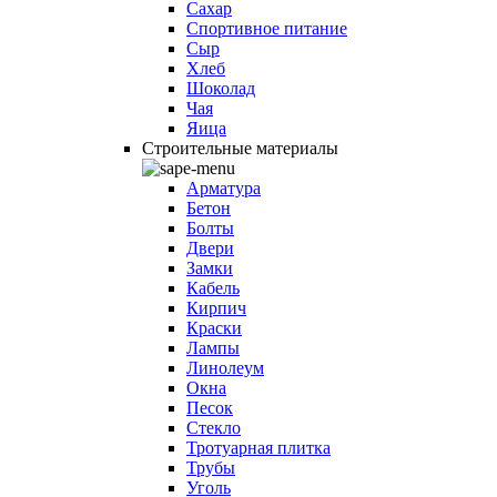
Сахар
Спортивное питание
Сыр
Хлеб
Шоколад
Чая
Яица
Строительные материалы
Арматура
Бетон
Болты
Двери
Замки
Кабель
Кирпич
Краски
Лампы
Линолеум
Окна
Песок
Стекло
Тротуарная плитка
Трубы
Уголь