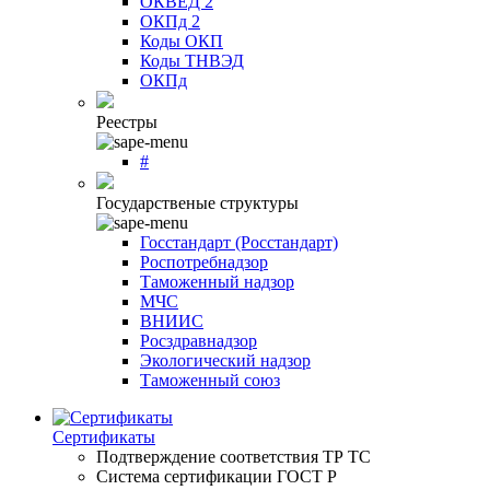
ОКВЕД 2
ОКПд 2
Коды ОКП
Коды ТНВЭД
ОКПд
Реестры
#
Государственые структуры
Госстандарт (Росстандарт)
Роспотребнадзор
Таможенный надзор
МЧС
ВНИИС
Росздравнадзор
Экологический надзор
Таможенный союз
Сертификаты
Подтверждение соответствия ТР ТС
Система сертификации ГОСТ Р