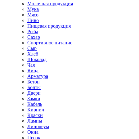
Молочная продукция
Мука
Мясо
Пиво
Пищевая продукция
Рыба
Сахар
Спортивное питание
Сыр
Хлеб
Шоколад
Чая
Яица
Арматура
Бетон
Болты
Двери
Замки
Кабель
Кирпич
Краски
Лампы
Линолеум
Окна
Песок