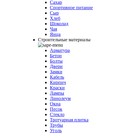
Сахар
Спортивное питание
Сыр
Хлеб
Шоколад
Чая
Яица
Строительные материалы
Арматура
Бетон
Болты
Двери
Замки
Кабель
Кирпич
Краски
Лампы
Линолеум
Окна
Песок
Стекло
Тротуарная плитка
Трубы
Уголь