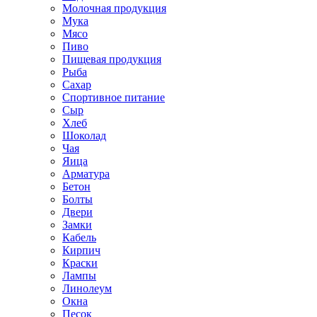
Молочная продукция
Мука
Мясо
Пиво
Пищевая продукция
Рыба
Сахар
Спортивное питание
Сыр
Хлеб
Шоколад
Чая
Яица
Арматура
Бетон
Болты
Двери
Замки
Кабель
Кирпич
Краски
Лампы
Линолеум
Окна
Песок