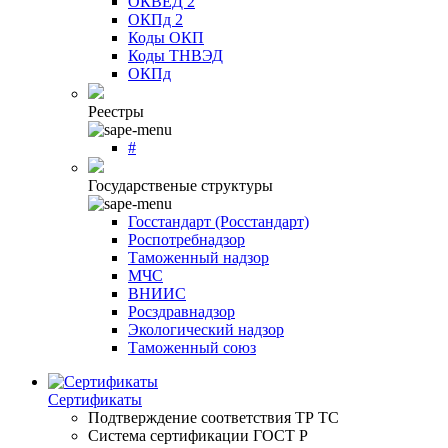
ОКВЕД 2
ОКПд 2
Коды ОКП
Коды ТНВЭД
ОКПд
Реестры
#
Государственые структуры
Госстандарт (Росстандарт)
Роспотребнадзор
Таможенный надзор
МЧС
ВНИИС
Росздравнадзор
Экологический надзор
Таможенный союз
Сертификаты
Подтверждение соответствия ТР ТС
Система сертификации ГОСТ Р