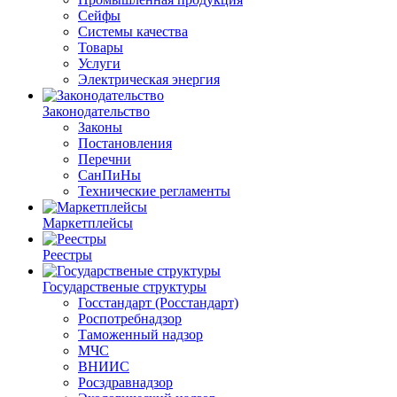
Сейфы
Системы качества
Товары
Услуги
Электрическая энергия
Законодательство
Законы
Постановления
Перечни
СанПиНы
Технические регламенты
Маркетплейсы
Реестры
Государственые структуры
Госстандарт (Росстандарт)
Роспотребнадзор
Таможенный надзор
МЧС
ВНИИС
Росздравнадзор