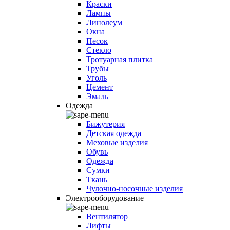
Краски
Лампы
Линолеум
Окна
Песок
Стекло
Тротуарная плитка
Трубы
Уголь
Цемент
Эмаль
Одежда
Бижутерия
Детская одежда
Меховые изделия
Обувь
Одежда
Сумки
Ткань
Чулочно-носочные изделия
Электрооборудование
Вентилятор
Лифты