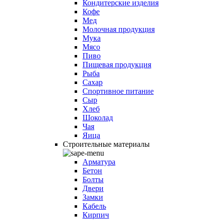
Кондитерские изделия
Кофе
Мед
Молочная продукция
Мука
Мясо
Пиво
Пищевая продукция
Рыба
Сахар
Спортивное питание
Сыр
Хлеб
Шоколад
Чая
Яица
Строительные материалы
Арматура
Бетон
Болты
Двери
Замки
Кабель
Кирпич