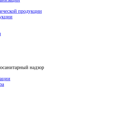
мической продукции
дукции
и
тосанитарный надзор
рации
ра