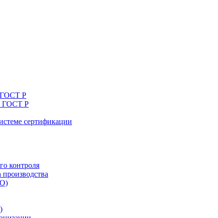
 ГОСТ Р
я ГОСТ Р
системе сертификации
го контроля
а производства
ТО)
)
ганизации