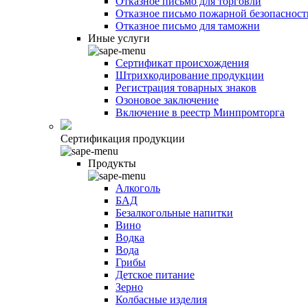
Отказное письмо для торговли
Отказное письмо пожарной безопасност
Отказное письмо для таможни
Иные услуги
Сертификат происхождения
Штрихкодирование продукции
Регистрация товарных знаков
Озоновое заключение
Включение в реестр Минпромторга
Сертификация продукции
Продукты
Алкоголь
БАД
Безалкогольные напитки
Вино
Водка
Вода
Грибы
Детское питание
Зерно
Колбасные изделия