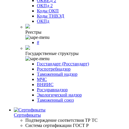
ОКВЕД 2
ОКПд 2
Коды ОКП
Коды ТНВЭД
ОКПд
Реестры
#
Государственые структуры
Госстандарт (Росстандарт)
Роспотребнадзор
Таможенный надзор
МЧС
ВНИИС
Росздравнадзор
Экологический надзор
Таможенный союз
Сертификаты
Подтверждение соответствия ТР ТС
Система сертификации ГОСТ Р