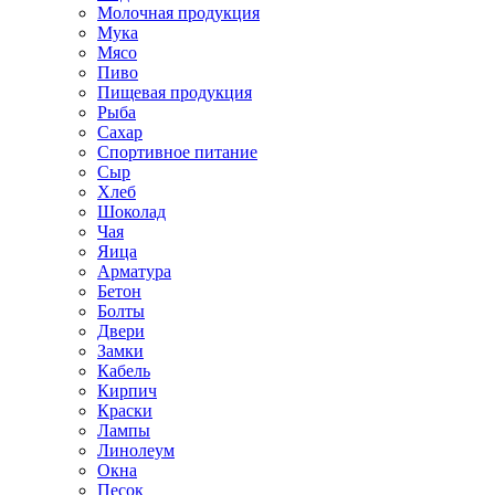
Молочная продукция
Мука
Мясо
Пиво
Пищевая продукция
Рыба
Сахар
Спортивное питание
Сыр
Хлеб
Шоколад
Чая
Яица
Арматура
Бетон
Болты
Двери
Замки
Кабель
Кирпич
Краски
Лампы
Линолеум
Окна
Песок