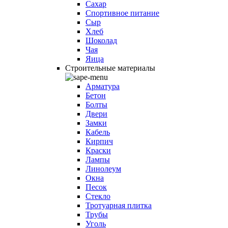
Сахар
Спортивное питание
Сыр
Хлеб
Шоколад
Чая
Яица
Строительные материалы
Арматура
Бетон
Болты
Двери
Замки
Кабель
Кирпич
Краски
Лампы
Линолеум
Окна
Песок
Стекло
Тротуарная плитка
Трубы
Уголь