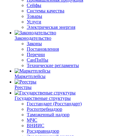
Сейфы
Системы качества
Товары
Услуги
Электрическая энергия
Законодательство
Законы
Постановления
Перечни
СанПиНы
Технические регламенты
Маркетплейсы
Реестры
Государственые структуры
Госстандарт (Росстандарт)
Роспотребнадзор
Таможенный надзор
МЧС
ВНИИС
Росздравнадзор