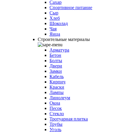
Сахар
Спортивное питание
Сыр
Хлеб
Шоколад
Чая
Яица
Строительные материалы
Арматура
Бетон
Болты
Двери
Замки
Кабель
Кирпич
Краски
Лампы
Линолеум
Окна
Песок
Стекло
Тротуарная плитка
Трубы
Уголь