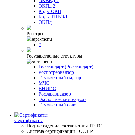
ОКВЕД 2
ОКПд 2
Коды ОКП
Коды ТНВЭД
ОКПд
Реестры
#
Государственые структуры
Госстандарт (Росстандарт)
Роспотребнадзор
Таможенный надзор
МЧС
ВНИИС
Росздравнадзор
Экологический надзор
Таможенный союз
Сертификаты
Подтверждение соответствия ТР ТС
Система сертификации ГОСТ Р