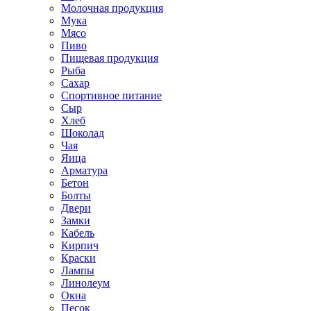
Молочная продукция
Мука
Мясо
Пиво
Пищевая продукция
Рыба
Сахар
Спортивное питание
Сыр
Хлеб
Шоколад
Чая
Яица
Арматура
Бетон
Болты
Двери
Замки
Кабель
Кирпич
Краски
Лампы
Линолеум
Окна
Песок