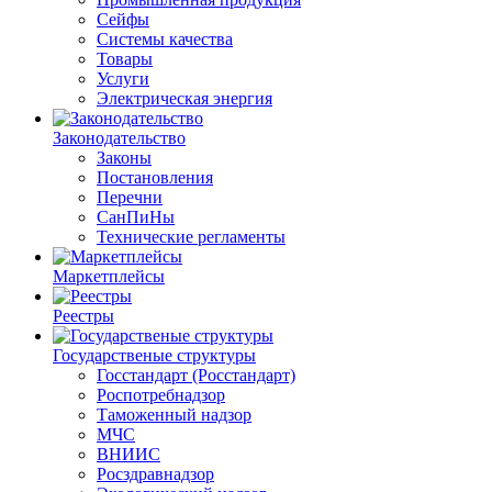
Сейфы
Системы качества
Товары
Услуги
Электрическая энергия
Законодательство
Законы
Постановления
Перечни
СанПиНы
Технические регламенты
Маркетплейсы
Реестры
Государственые структуры
Госстандарт (Росстандарт)
Роспотребнадзор
Таможенный надзор
МЧС
ВНИИС
Росздравнадзор