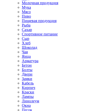
Молочная продукция
Мука
Мясо
Пиво
Пищевая продукция
Рыба
Сахар
Спортивное питание
Сыр
Хлеб
Шоколад
Чая
Яица
Арматура
Бетон
Болты
Двери
Замки
Кабель
Кирпич
Краски
Лампы
Линолеум
Окна
Песок