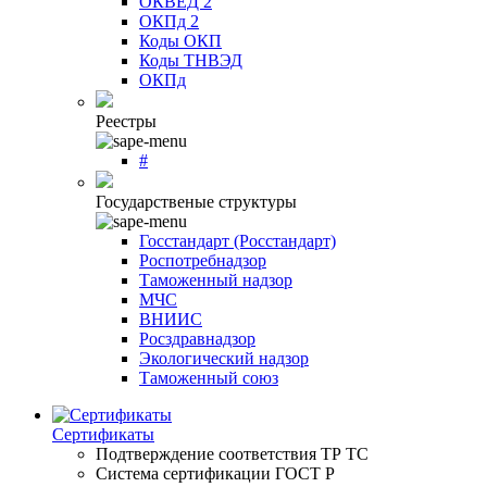
ОКВЕД 2
ОКПд 2
Коды ОКП
Коды ТНВЭД
ОКПд
Реестры
#
Государственые структуры
Госстандарт (Росстандарт)
Роспотребнадзор
Таможенный надзор
МЧС
ВНИИС
Росздравнадзор
Экологический надзор
Таможенный союз
Сертификаты
Подтверждение соответствия ТР ТС
Система сертификации ГОСТ Р