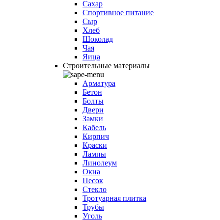
Сахар
Спортивное питание
Сыр
Хлеб
Шоколад
Чая
Яица
Строительные материалы
Арматура
Бетон
Болты
Двери
Замки
Кабель
Кирпич
Краски
Лампы
Линолеум
Окна
Песок
Стекло
Тротуарная плитка
Трубы
Уголь