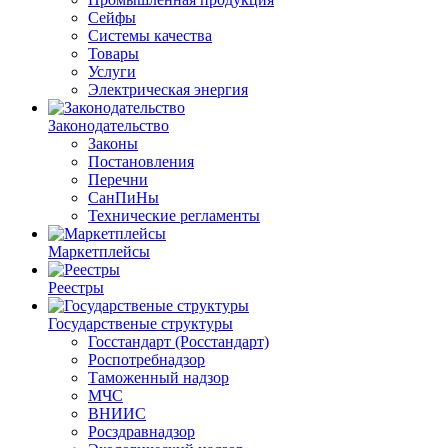
Сейфы
Системы качества
Товары
Услуги
Электрическая энергия
Законодательство
Законы
Постановления
Перечни
СанПиНы
Технические регламенты
Маркетплейсы
Реестры
Государственые структуры
Госстандарт (Росстандарт)
Роспотребнадзор
Таможенный надзор
МЧС
ВНИИС
Росздравнадзор