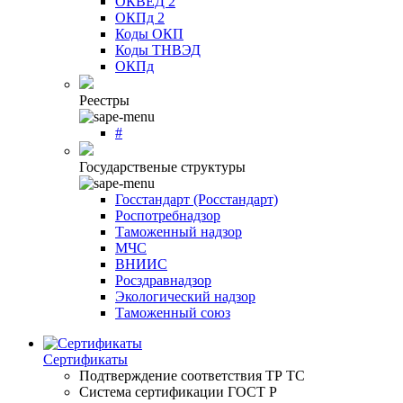
ОКВЕД 2
ОКПд 2
Коды ОКП
Коды ТНВЭД
ОКПд
Реестры
#
Государственые структуры
Госстандарт (Росстандарт)
Роспотребнадзор
Таможенный надзор
МЧС
ВНИИС
Росздравнадзор
Экологический надзор
Таможенный союз
Сертификаты
Подтверждение соответствия ТР ТС
Система сертификации ГОСТ Р