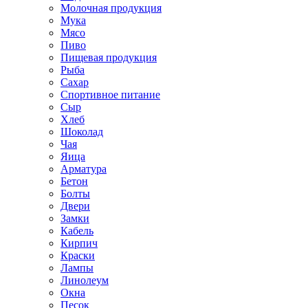
Молочная продукция
Мука
Мясо
Пиво
Пищевая продукция
Рыба
Сахар
Спортивное питание
Сыр
Хлеб
Шоколад
Чая
Яица
Арматура
Бетон
Болты
Двери
Замки
Кабель
Кирпич
Краски
Лампы
Линолеум
Окна
Песок