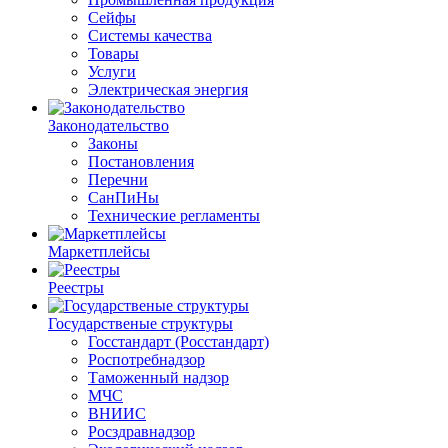
Сейфы
Системы качества
Товары
Услуги
Электрическая энергия
Законодательство
Законы
Постановления
Перечни
СанПиНы
Технические регламенты
Маркетплейсы
Реестры
Государственые структуры
Госстандарт (Росстандарт)
Роспотребнадзор
Таможенный надзор
МЧС
ВНИИС
Росздравнадзор