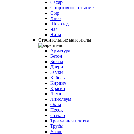
Сахар
Спортивное питание
Сыр
Хлеб
Шоколад
Чая
Яица
Строительные материалы
Арматура
Бетон
Болты
Двери
Замки
Кабель
Кирпич
Краски
Лампы
Линолеум
Окна
Песок
Стекло
Тротуарная плитка
Трубы
Уголь