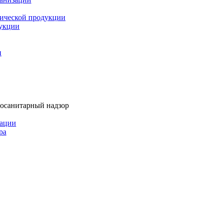
мической продукции
дукции
и
тосанитарный надзор
рации
ра