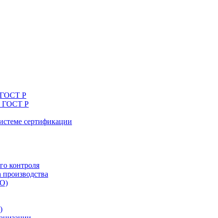
 ГОСТ Р
я ГОСТ Р
системе сертификации
го контроля
а производства
ТО)
)
ганизации