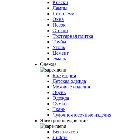
Краски
Лампы
Линолеум
Окна
Песок
Стекло
Тротуарная плитка
Трубы
Уголь
Цемент
Эмаль
Одежда
Бижутерия
Детская одежда
Меховые изделия
Обувь
Одежда
Сумки
Ткань
Чулочно-носочные изделия
Электрооборудование
Вентилятор
Лифты