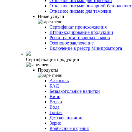
Отказное письмо для торговли
Отказное письмо пожарной безопасност
Отказное письмо для таможни
Иные услуги
Сертификат происхождения
Штрихкодирование продукции
Регистрация товарных знаков
Озоновое заключение
Включение в реестр Минпромторга
Сертификация продукции
Продукты
Алкоголь
БАД
Безалкогольные напитки
Вино
Водка
Вода
Грибы
Детское питание
Зерно
Колбасные изделия