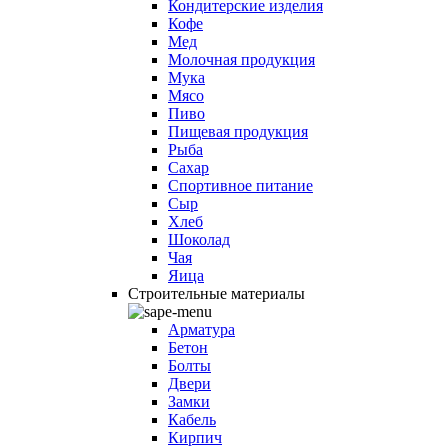
Кондитерские изделия
Кофе
Мед
Молочная продукция
Мука
Мясо
Пиво
Пищевая продукция
Рыба
Сахар
Спортивное питание
Сыр
Хлеб
Шоколад
Чая
Яица
Строительные материалы
Арматура
Бетон
Болты
Двери
Замки
Кабель
Кирпич