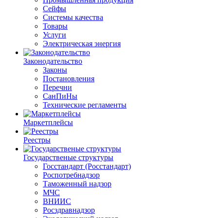
Сейфы
Системы качества
Товары
Услуги
Электрическая энергия
Законодательство
Законы
Постановления
Перечни
СанПиНы
Технические регламенты
Маркетплейсы
Реестры
Государственые структуры
Госстандарт (Росстандарт)
Роспотребнадзор
Таможенный надзор
МЧС
ВНИИС
Росздравнадзор