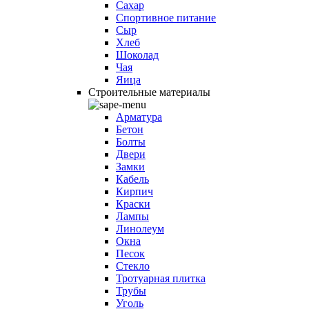
Сахар
Спортивное питание
Сыр
Хлеб
Шоколад
Чая
Яица
Строительные материалы
Арматура
Бетон
Болты
Двери
Замки
Кабель
Кирпич
Краски
Лампы
Линолеум
Окна
Песок
Стекло
Тротуарная плитка
Трубы
Уголь