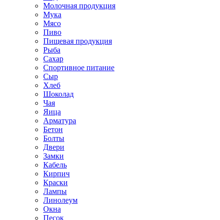
Молочная продукция
Мука
Мясо
Пиво
Пищевая продукция
Рыба
Сахар
Спортивное питание
Сыр
Хлеб
Шоколад
Чая
Яица
Арматура
Бетон
Болты
Двери
Замки
Кабель
Кирпич
Краски
Лампы
Линолеум
Окна
Песок