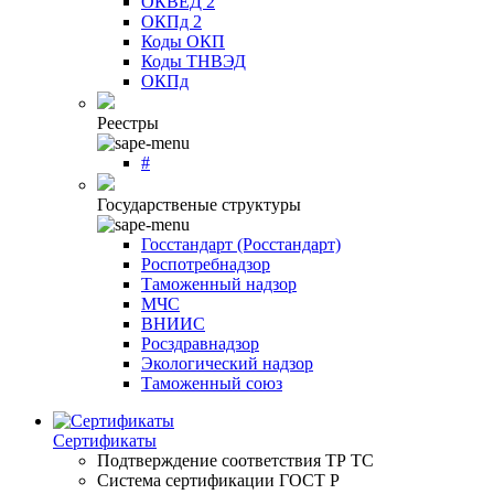
ОКВЕД 2
ОКПд 2
Коды ОКП
Коды ТНВЭД
ОКПд
Реестры
#
Государственые структуры
Госстандарт (Росстандарт)
Роспотребнадзор
Таможенный надзор
МЧС
ВНИИС
Росздравнадзор
Экологический надзор
Таможенный союз
Сертификаты
Подтверждение соответствия ТР ТС
Система сертификации ГОСТ Р