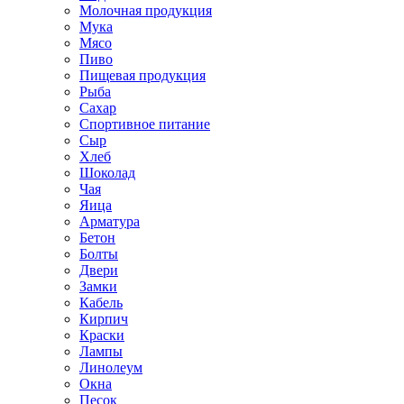
Молочная продукция
Мука
Мясо
Пиво
Пищевая продукция
Рыба
Сахар
Спортивное питание
Сыр
Хлеб
Шоколад
Чая
Яица
Арматура
Бетон
Болты
Двери
Замки
Кабель
Кирпич
Краски
Лампы
Линолеум
Окна
Песок