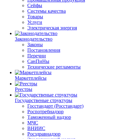
Сейфы
Системы качества
Товары
Услуги
Электрическая энергия
Законодательство
Законы
Постановления
Перечни
СанПиНы
Технические регламенты
Маркетплейсы
Реестры
Государственые структуры
Госстандарт (Росстандарт)
Роспотребнадзор
Таможенный надзор
МЧС
ВНИИС
Росздравнадзор