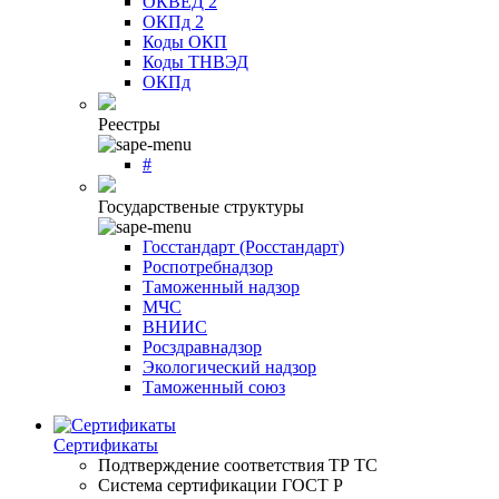
ОКВЕД 2
ОКПд 2
Коды ОКП
Коды ТНВЭД
ОКПд
Реестры
#
Государственые структуры
Госстандарт (Росстандарт)
Роспотребнадзор
Таможенный надзор
МЧС
ВНИИС
Росздравнадзор
Экологический надзор
Таможенный союз
Сертификаты
Подтверждение соответствия ТР ТС
Система сертификации ГОСТ Р