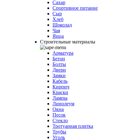
Сахар
Спортивное питание
Сыр
Хлеб
Шоколад
Чая
Яица
Строительные материалы
Арматура
Бетон
Болты
Двери
Замки
Кабель
Кирпич
Краски
Лампы
Линолеум
Окна
Песок
Стекло
Тротуарная плитка
Трубы
Уголь