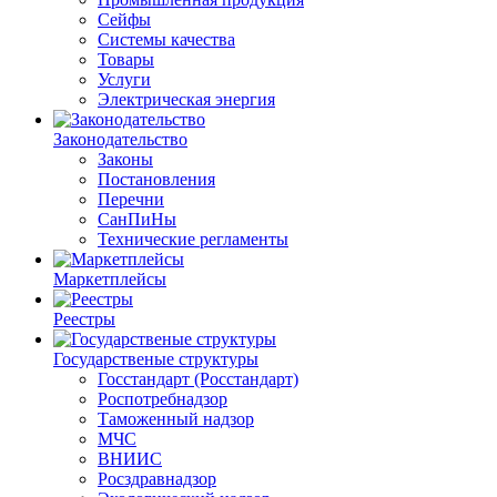
Сейфы
Системы качества
Товары
Услуги
Электрическая энергия
Законодательство
Законы
Постановления
Перечни
СанПиНы
Технические регламенты
Маркетплейсы
Реестры
Государственые структуры
Госстандарт (Росстандарт)
Роспотребнадзор
Таможенный надзор
МЧС
ВНИИС
Росздравнадзор