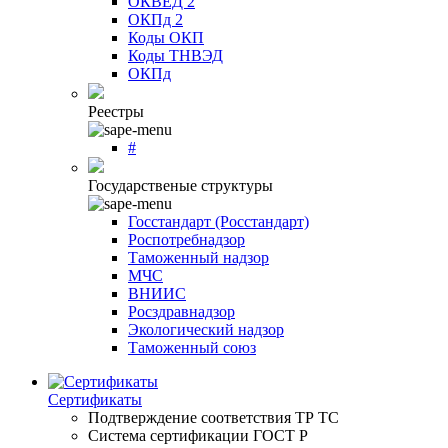
ОКВЕД 2
ОКПд 2
Коды ОКП
Коды ТНВЭД
ОКПд
Реестры
#
Государственые структуры
Госстандарт (Росстандарт)
Роспотребнадзор
Таможенный надзор
МЧС
ВНИИС
Росздравнадзор
Экологический надзор
Таможенный союз
Сертификаты
Подтверждение соответствия ТР ТС
Система сертификации ГОСТ Р