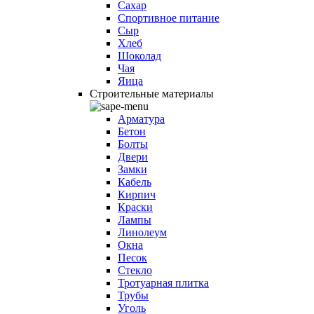
Сахар
Спортивное питание
Сыр
Хлеб
Шоколад
Чая
Яица
Строительные материалы
Арматура
Бетон
Болты
Двери
Замки
Кабель
Кирпич
Краски
Лампы
Линолеум
Окна
Песок
Стекло
Тротуарная плитка
Трубы
Уголь