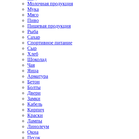
Молочная продукция
Мука
Мясо
Пиво
Пищевая продукция
Рыба
Сахар
Спортивное питание
Сыр
Хлеб
Шоколад
Чая
Яица
Арматура
Бетон
Болты
Двери
Замки
Кабель
Кирпич
Краски
Лампы
Линолеум
Окна
Песок