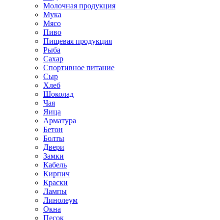
Молочная продукция
Мука
Мясо
Пиво
Пищевая продукция
Рыба
Сахар
Спортивное питание
Сыр
Хлеб
Шоколад
Чая
Яица
Арматура
Бетон
Болты
Двери
Замки
Кабель
Кирпич
Краски
Лампы
Линолеум
Окна
Песок