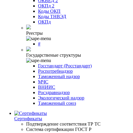
ОКВЕД 2
ОКПд 2
Коды ОКП
Коды ТНВЭД
ОКПд
Реестры
#
Государственые структуры
Госстандарт (Росстандарт)
Роспотребнадзор
Таможенный надзор
МЧС
ВНИИС
Росздравнадзор
Экологический надзор
Таможенный союз
Сертификаты
Подтверждение соответствия ТР ТС
Система сертификации ГОСТ Р