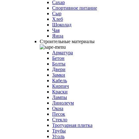
Сахар
Спортивное питание
Сыр
Хлеб
Шоколад
Чая
Яица
Строительные материалы
Арматура
Бетон
Болты
Двери
Замки
Кабель
Кирпич
Краски
Лампы
Линолеум
Окна
Песок
Стекло
Тротуарная плитка
Трубы
Уголь