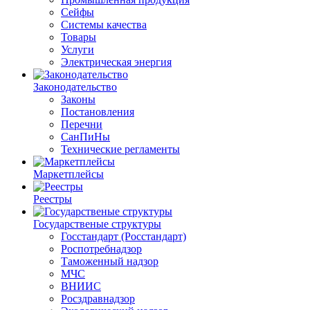
Сейфы
Системы качества
Товары
Услуги
Электрическая энергия
Законодательство
Законы
Постановления
Перечни
СанПиНы
Технические регламенты
Маркетплейсы
Реестры
Государственые структуры
Госстандарт (Росстандарт)
Роспотребнадзор
Таможенный надзор
МЧС
ВНИИС
Росздравнадзор