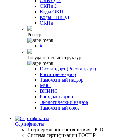
ОКВЕД 2
ОКПд 2
Коды ОКП
Коды ТНВЭД
ОКПд
Реестры
#
Государственые структуры
Госстандарт (Росстандарт)
Роспотребнадзор
Таможенный надзор
МЧС
ВНИИС
Росздравнадзор
Экологический надзор
Таможенный союз
Сертификаты
Подтверждение соответствия ТР ТС
Система сертификации ГОСТ Р