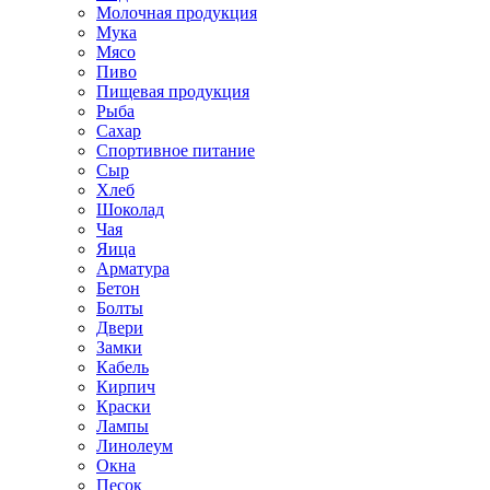
Молочная продукция
Мука
Мясо
Пиво
Пищевая продукция
Рыба
Сахар
Спортивное питание
Сыр
Хлеб
Шоколад
Чая
Яица
Арматура
Бетон
Болты
Двери
Замки
Кабель
Кирпич
Краски
Лампы
Линолеум
Окна
Песок