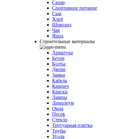
Сахар
Спортивное питание
Сыр
Хлеб
Шоколад
Чая
Яица
Строительные материалы
Арматура
Бетон
Болты
Двери
Замки
Кабель
Кирпич
Краски
Лампы
Линолеум
Окна
Песок
Стекло
Тротуарная плитка
Трубы
Уголь