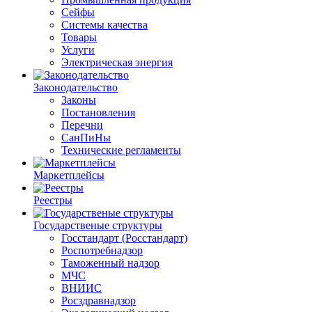
Сейфы
Системы качества
Товары
Услуги
Электрическая энергия
Законодательство
Законы
Постановления
Перечни
СанПиНы
Технические регламенты
Маркетплейсы
Реестры
Государственые структуры
Госстандарт (Росстандарт)
Роспотребнадзор
Таможенный надзор
МЧС
ВНИИС
Росздравнадзор