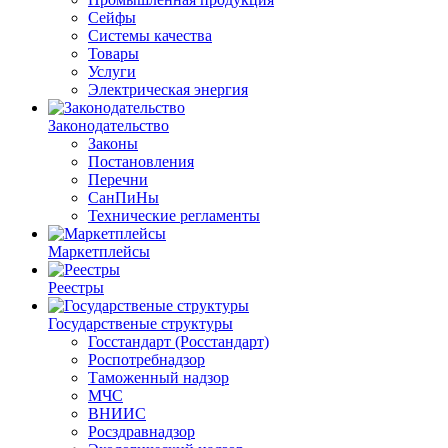
Сейфы
Системы качества
Товары
Услуги
Электрическая энергия
Законодательство
Законы
Постановления
Перечни
СанПиНы
Технические регламенты
Маркетплейсы
Реестры
Государственые структуры
Госстандарт (Росстандарт)
Роспотребнадзор
Таможенный надзор
МЧС
ВНИИС
Росздравнадзор