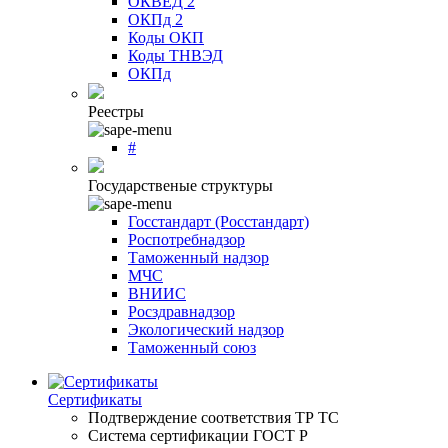
ОКВЕД 2
ОКПд 2
Коды ОКП
Коды ТНВЭД
ОКПд
Реестры
#
Государственые структуры
Госстандарт (Росстандарт)
Роспотребнадзор
Таможенный надзор
МЧС
ВНИИС
Росздравнадзор
Экологический надзор
Таможенный союз
Сертификаты
Подтверждение соответствия ТР ТС
Система сертификации ГОСТ Р