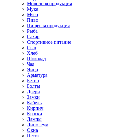
Молочная продукция
Мука
Мясо
Пиво
Пищевая продукция
Рыба
Сахар
Спортивное питание
Сыр
Хлеб
Шоколад
Чая
Яица
Арматура
Бетон
Болты
Двери
Замки
Кабель
Кирпич
Краски
Лампы
Линолеум
Окна
Песок