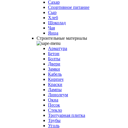
Сахар
Спортивное питание
Сыр
Хлеб
Шоколад
Чая
Яица
Строительные материалы
Арматура
Бетон
Болты
Двери
Замки
Кабель
Кирпич
Краски
Лампы
Линолеум
Окна
Песок
Стекло
Тротуарная плитка
Трубы
Уголь